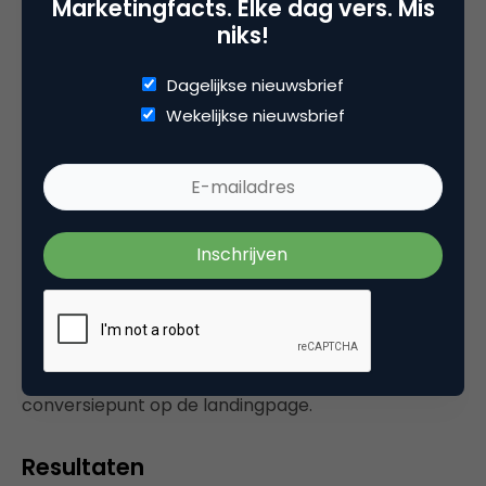
Marketingfacts. Elke dag vers. Mis
Verder is er eind 2011 is voor het eerst Pay-per-call
niks!
ingezet. Tijdens de autocampagne “Het Laatste
Bod” is er naast de normale vergoeding ook een
Dagelijkse nieuwsbrief
vergoeding voor het aanleveren van een call
Wekelijkse nieuwsbrief
gegeven. Het nummer op de landingspagina was
dynamisch en veranderde op basis van de click op
een uiting.
Doel van deze optimalisatie is om de potentiële
klanten die wellicht twijfelen, vragen hebben of
liever telefonisch afsluiten een alternatief te
bieden. Affiliates ontvangen een vergoeding per
aangebrachte lead en hebben daarom een extra
conversiepunt op de landingpage.
Resultaten