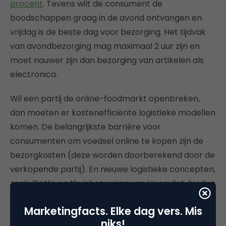
procent
. Tevens wilt de consument de
boodschappen graag in de avond ontvangen en
vrijdag is de beste dag voor bezorging. Het tijdvak
van avondbezorging mag maximaal 2 uur zijn en
moet nauwer zijn dan bezorging van artikelen als
electronica.
Wil een partij de online-foodmarkt openbreken,
dan moeten er kostenefficiënte logistieke modellen
komen. De belangrijkste barrière voor
consumenten om voedsel online te kopen zijn de
bezorgkosten (deze worden doorberekend door de
verkopende partij). En nieuwe logistieke concepten,
zoals PicNic en thuisbezorging van Hoogvliet, bieden
nieuwe inzichten.
Marketingfacts. Elke dag vers. Mis
Kortom, de veranderende consumentenbehoeften
niks!