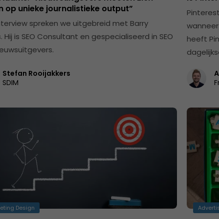
n op unieke journalistieke output”
Pinteres
 interview spreken we uitgebreid met Barry
wanneer 
 Hij is SEO Consultant en gespecialiseerd in SEO
heeft Pin
ieuwsuitgevers.
dagelijks
Stefan Rooijakkers
A
SDIM
F
eting Design
Adverti