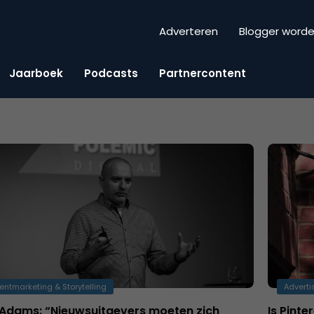
Adverteren
Blogger word
Jaarboek
Podcasts
Partnercontent
entmarketing & Storytelling
Adverti
 Adams: “Nieuwsuitgevers moeten zich
Is Pint