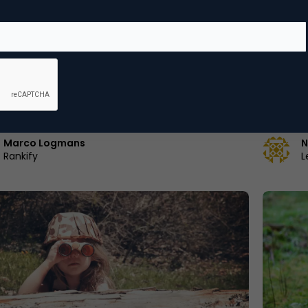
ch & Conversie
Adverti
schatten Nederlandse marketeers de
Klein bu
t van on-page SEO-tools?
De basics
nkele tweaks aan je pagina kun je een paar
(starten
en winnen in de zoekmachines." Dat is een
een klei
aak die…
Marco Logmans
N
Rankify
L