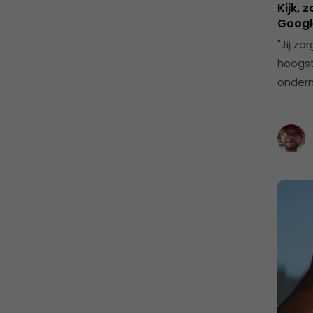
Kijk, 
Googl
"Jij z
hoogst
onder