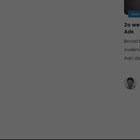
Sear
Zo we
Ads
Broad 
zoekma
Aan de