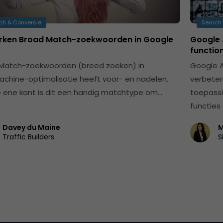
ch & Conversie
Search 
rken Broad Match-zoekwoorden in Google
Google 
function
Match-zoekwoorden (breed zoeken) in
Google A
chine-optimalisatie heeft voor- en nadelen.
verbeter
 ene kant is dit een handig matchtype om…
toepassi
functies
Davey du Maine
M
Traffic Builders
S