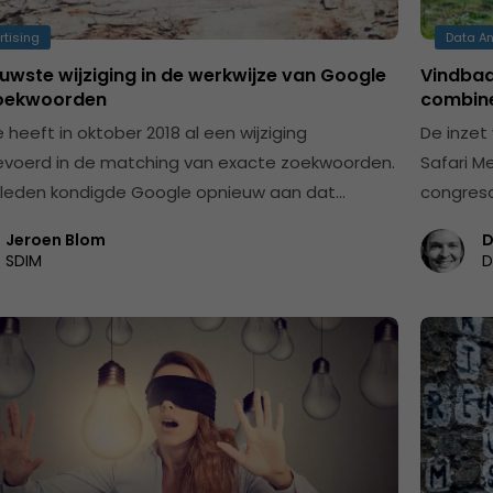
rtising
Data An
uwste wijziging in de werkwijze van Google
Vindbaa
oekwoorden
combin
 heeft in oktober 2018 al een wijziging
De inzet
voerd in de matching van exacte zoekwoorden.
Safari M
leden kondigde Google opnieuw aan dat…
congresc
Jeroen Blom
D
SDIM
D