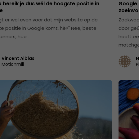
zo bereik je dus wél de hoogste positie in
Google 
e
zoekwo
orgt er wel even voor dat mijn website op de
Zoekwoo
e positie in Google komt, hè?" Nee, beste
door ge
nemers, hoe…
heeft e
matchge
Vincent Alblas
H
Motionmill
P