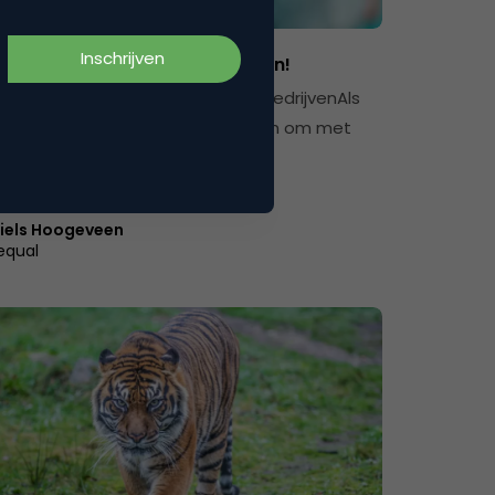
sing
dget? Investeer in deze kanalen!
 in online marketing voor kleine bedrijvenAls
de) ondernemer kan het lastig zijn om met
n budget online marketing…
iels Hoogeveen
equal