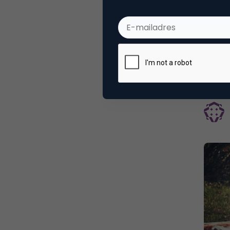
Sear
Onder
krach
"Met e
plaats
uitspr