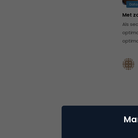
Data
Met z
Als se
optima
optima
Mar