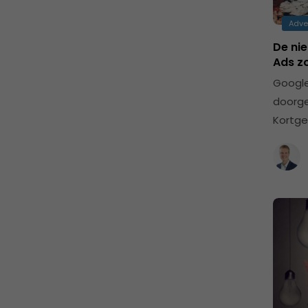
Adve
De nie
Ads z
Google
doorge
Kortge