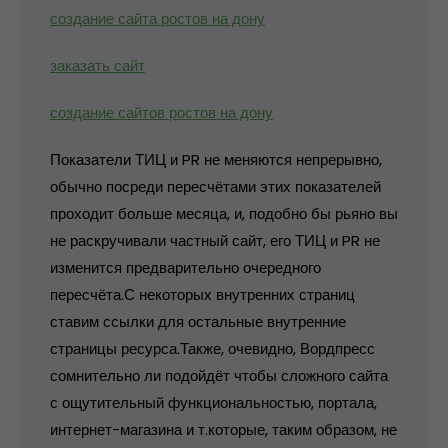
создание сайта ростов на дону
заказать сайт
создание сайтов ростов на дону
Показатели ТИЦ и PR не меняются непрерывно,
обычно посреди пересчётами этих показателей
проходит больше месяца, и, подобно бы рьяно вы
не раскручивали частный сайт, его ТИЦ и PR не
изменится предварительно очередного
пересчёта.С некоторых внутренних страниц
ставим ссылки для остальные внутренние
страницы ресурса.Также, очевидно, Вордпресс
сомнительно ли подойдёт чтобы сложного сайта
с ощутительный функциональностью, портала,
интернет-магазина и т.которые, таким образом, не