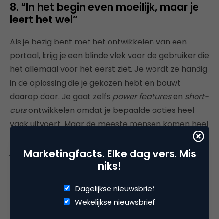
8. “In het begin even moeilijk, maar je
leert het wel”
Als je bezig bent met het ontwikkelen van een
portaal, krijg je een blinde vlek voor de gebruiker die
het allemaal voor het eerst ziet. Je wordt ze handig
in de oplossing die je gekozen hebt en bouwt
daarop door. Je gaat zelfs
power features
en
short-
cuts
ontwikkelen omdat je bepaalde acties heel
vaak uitvoert. Maar de meeste mensen komen heel
zelden in een serviceportaal. Hoe vaak per jaar doe
je iets met je stroomrekening? Of hoe vaak doe je
Marketingfacts. Elke dag vers. Mis
niks!
een reparatieverzoek bij de verhuurder? Je ziet al
op tegen het feit dat je waarschijnlijk weer je
Dagelijkse nieuwsbrief
wachtwoord kwijt bent en een nieuw moet
Wekelijkse nieuwsbrief
aanvragen.