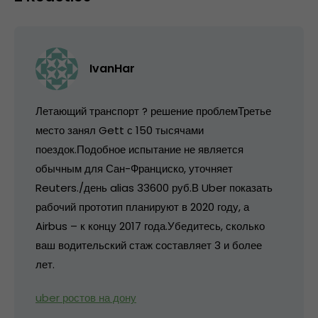
IvanHar
Летающий транспорт ? решение проблемТретье
место занял Gett с 150 тысячами
поездок.Подобное испытание не является
обычным для Сан-Франциско, уточняет
Reuters./день alias 33600 руб.В Uber показать
рабочий прототип планируют в 2020 году, а
Airbus – к концу 2017 года.Убедитесь, сколько
ваш водительский стаж составляет 3 и более
лет.
uber ростов на дону