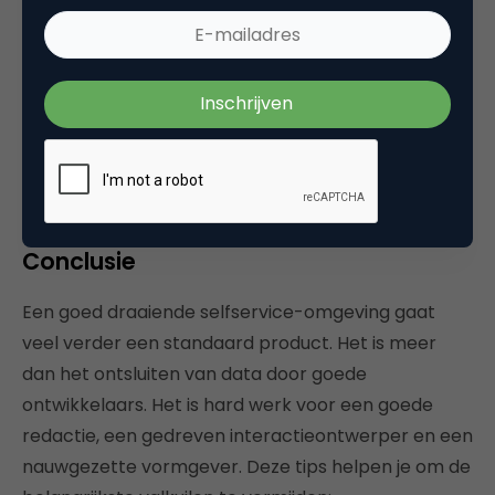
Tip: Bedenk hoe vaak per jaar
klanten van het portaal gebruik
maken en stem de uitleg en
features
daarop af.
Conclusie
Een goed draaiende selfservice-omgeving gaat
veel verder een standaard product. Het is meer
dan het ontsluiten van data door goede
ontwikkelaars. Het is hard werk voor een goede
redactie, een gedreven interactieontwerper en een
nauwgezette vormgever. Deze tips helpen je om de