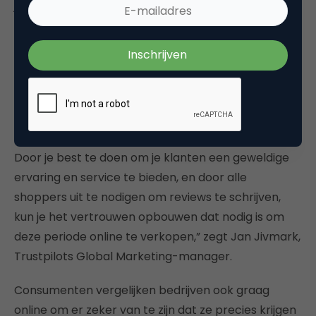
jaar is het belangrijk dat je klanten je vertrouwen
wanneer ze online winkelen. Dit bereik je het beste
door eerlijke, echte reviews op je website te tonen.
De kopers van vandaag zijn clever – ze zoeken naar
bedrijven met een mix van positieve en negatieve
reviews om te zien hoe het bedrijf reageert op
eventuele slechte klantervaringen en deze oplost.
Door je best te doen om je klanten een geweldige
ervaring en service te bieden, en door alle
shoppers uit te nodigen om reviews te schrijven,
kun je het vertrouwen opbouwen dat nodig is om
deze periode online te verkopen,” zegt Jan Jivmark,
Trustpilots Global Marketing-manager.
Consumenten vergelijken bedrijven ook graag
online om er zeker van te zijn dat ze precies krijgen