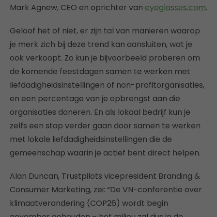
Mark Agnew, CEO en oprichter van
eyeglasses.com
.
Geloof het of niet, er zijn tal van manieren waarop
je merk zich bij deze trend kan aansluiten, wat je
ook verkoopt. Zo kun je bijvoorbeeld proberen om
de komende feestdagen samen te werken met
liefdadigheidsinstellingen of non-profitorganisaties,
en een percentage van je opbrengst aan die
organisaties doneren. En als lokaal bedrijf kun je
zelfs een stap verder gaan door samen te werken
met lokale liefdadigheidsinstellingen die de
gemeenschap waarin je actief bent direct helpen.
Alan Duncan, Trustpilots vicepresident Branding &
Consumer Marketing, zei: “De VN-conferentie over
klimaatverandering (COP26) wordt begin
november gehouden – het milieu zal dus in de