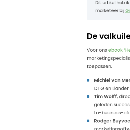
Dit artikel heb
marketeer bij
G
De valkuil
Voor ons
ebook ‘H
marketingspecialist
toepassen.
Michiel van Me
DTG en Liander 
Tim Wolff
, dir
geleden succes
to-business-afd
Rodger Buyvoe
marketingsoftw