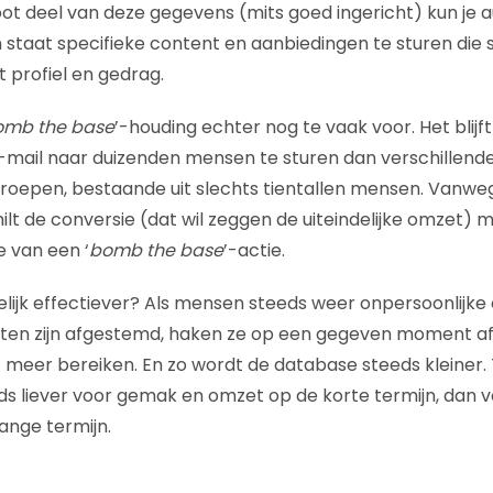
ot deel van deze gegevens (mits goed ingericht) kun je a
 staat specifieke content en aanbiedingen te sturen die s
t profiel en gedrag.
omb the base
’-houding echter nog te vaak voor. Het blijft
-mail naar duizenden mensen te sturen dan verschillend
groepen, bestaande uit slechts tientallen mensen. Vanwe
lt de conversie (dat wil zeggen de uiteindelijke omzet) m
e van een ‘
bomb the base
’-actie.
elijk effectiever? Als mensen steeds weer onpersoonlijke 
ften zijn afgestemd, haken ze op een gegeven moment af
 meer bereiken. En zo wordt de database steeds kleiner. 
ds liever voor gemak en omzet op de korte termijn, dan v
ange termijn.