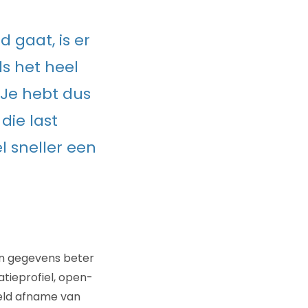
 gaat, is er
ls het heel
 Je hebt dus
die last
 sneller een
an gegevens beter
atieprofiel, open-
eeld afname van