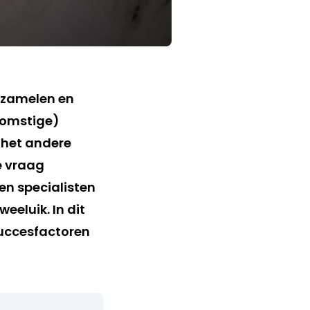
erzamelen en
komstige)
l het andere
e vraag
en specialisten
eeluik. In dit
succesfactoren