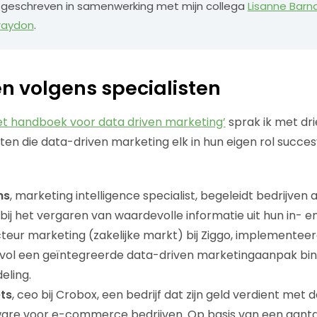
 ik geschreven in samenwerking met mijn collega
Lisanne Barn
raydon
.
en volgens specialisten
et handboek voor data driven marketing’
sprak ik met dri
en die data-driven marketing elk in hun eigen rol succesv
ns
, marketing intelligence specialist, begeleidt bedrijven al
bij het vergaren van waardevolle informatie uit hun in- e
ecteur marketing (zakelijke markt) bij Ziggo, implementee
vol een geïntegreerde data-driven marketingaanpak bin
eling.
ts
, ceo bij Crobox, een bedrijf dat zijn geld verdient met 
are voor e-commerce bedrijven. Op basis van een aantal