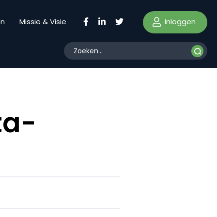
Inloggen
en
Missie & Visie
ta-