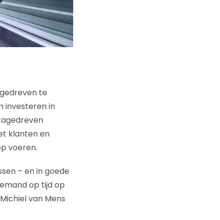
agedreven te
 investeren in
atagedreven
et klanten en
op voeren.
ussen – en in goede
iemand op tijd op
 Michiel van Mens