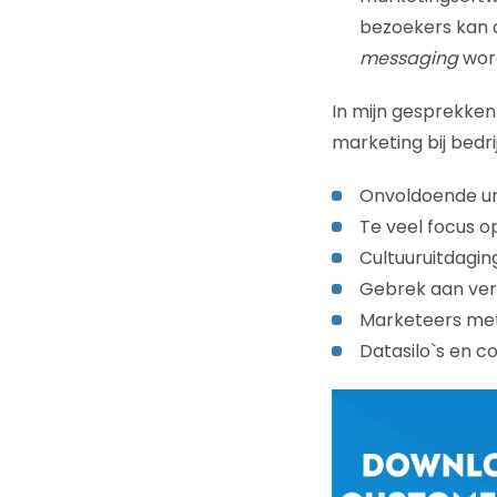
bezoekers kan d
messaging
word
In mijn gesprekken
marketing bij bedri
Onvoldoende ur
Te veel focus o
Cultuuruitdagin
Gebrek aan ve
Marketeers met 
Datasilo`s en 