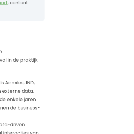
aart
, content
e
ol in de praktijk
s Airmiles, IND,
n externe data.
rde enkele jaren
nen de business-
data-driven
 interacties van