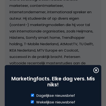
marketeer, contentmarketeer,
internetondernemer, internationaal spreker en
auteur. Hij studeerde af op divers eigen
(content-) marketingmodellen die hij voor tal
van internationale organisaties, zoals Heijmans,
Hästens, Somfy smart home, Trendhopper
holding, T-Mobile Nederland, AtMostTV, TU Delft,
IKEA Nederland, MTV Europe en Coolcat,
succesvol in de praktijk bracht. Petersen
voltooide recentelijk masterstudies aan de
London School of Business and Finance en de
Geneva Business School, die hem brachten tot
Marketingfacts. Elke dag vers. Mis
de integratiemodellen van doel-gerichte digitale
niks!
engagement, de inzet van augmented en virtual
reality en de moderne contentstrategie. Deze
Dagelijkse nieuwsbrief
inzichten hebben hem tevens tot bestseller
Wekelijkse nieuwsbrief