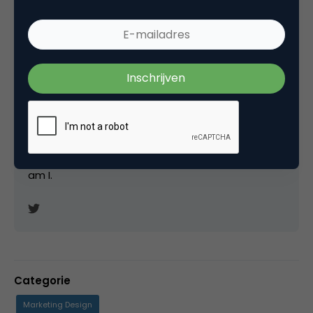
auteur gemaakt. Hij deelt graag zijn inzichten op
gebied van groeien en innoveren van de
marketingmix van de toekomst. Petersen is door
Bureau Meltwater getipt als nummer 1
contentmarketeer en top 10 marketinginfluencer.
De excentrieke Petersen komt uit een
ondernemers- en acteursfamilie en is een ver
verleden actief geweest als acteur in onder
andere Flodder, ZwartBoek en Jackie Chan’s Who
am I.
Categorie
Marketing Design