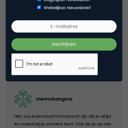
Categorie
Wekelijkse nieuwsbrief
Commerce
Media
Tags
e-commerce
,
onderzoek
,
online video
3 Reacties
mennobangma
Het zou inderdaad fantastisch zijn als je altijd
en overal bij je content kunt. Ook als je op reis