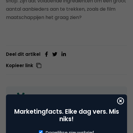
shop. Zijn dat voldoende ingrediënten om een groot
aantal aanbieders aan te trekken, zoals de film
maatschappijen het graag zien?
Deel dit artikel
Kopieer link
Menno Bangma
Consultant bij TNO
Marketingfacts. Elke dag vers. Mis
niks!
Dagelijkse nieuwsbrief