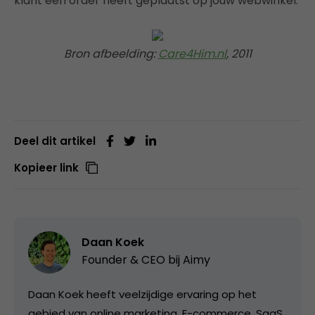
klant een order heeft geplaatst op jouw webwinkel.
Bron afbeelding:
Care4Him.nl
, 2011
Deel dit artikel
Kopieer link
Daan Koek
Founder & CEO bij
Aimy
Daan Koek heeft veelzijdige ervaring op het
gebied van online marketing, E-commerce, SaaS