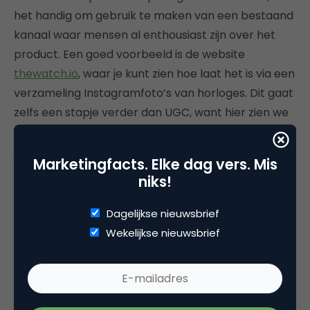
het handig om gebruik te maken van een bestaand
kanaal waar mensen al enthousiast zijn over het
product. Een goed voorbeeld is de website
thewatch.io
, waar je kunt zien hoe laat het is via een
verzameling Instagramfoto’s van horloges. Dit gaat
zelfs een stapje verder dan UGC, want hier zien we
hoe het principe van content delen zich heeft
ontwikkeld tot een uitgebreid ecosysteem.
Marketingfacts. Elke dag vers. Mis
niks!
3. Applebee’s
Dagelijkse nieuwsbrief
Applebee’s is een restaurantketen waar typisch
Wekelijkse nieuwsbrief
Amerikaanse gerechten zoals ribs en pasta &
chicked geserveerd worden. Vorig jaar kwam de
restaurantketen met een nieuwe campagne,
#Fantographer. De combinatie van een groot