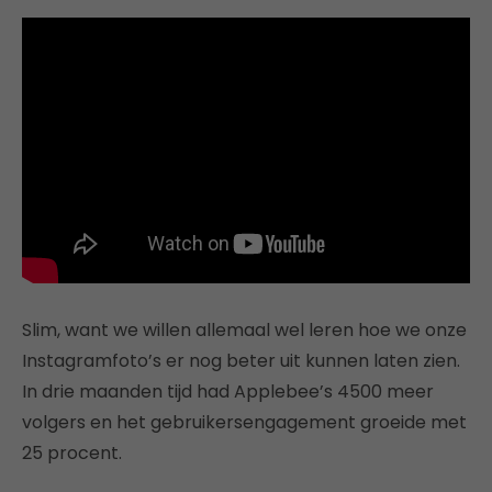
Slim, want we willen allemaal wel leren hoe we onze
Instagramfoto’s er nog beter uit kunnen laten zien.
In drie maanden tijd had Applebee’s 4500 meer
volgers en het gebruikersengagement groeide met
25 procent.