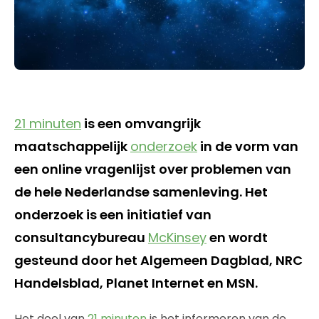
21 minuten
is een omvangrijk
maatschappelijk
onderzoek
in de vorm van
een online vragenlijst over problemen van
de hele Nederlandse samenleving. Het
onderzoek is een initiatief van
consultancybureau
McKinsey
en wordt
gesteund door het Algemeen Dagblad, NRC
Handelsblad, Planet Internet en MSN.
Het doel van
21 minuten
is het informeren van de