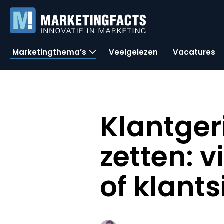
Marketingthema’s
Veelgelezen
Vacatures
Klantger
zetten:
of klan