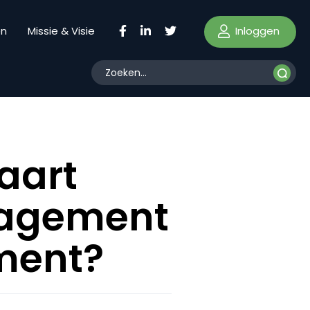
Inloggen
en
Missie & Visie
aart
nagement
ment?