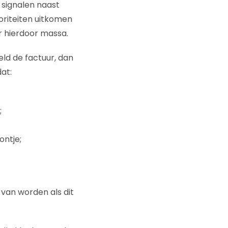
 signalen naast
oriteiten uitkomen
er hierdoor massa.
eld de factuur, dan
at:
;
ontje;
 van worden als dit