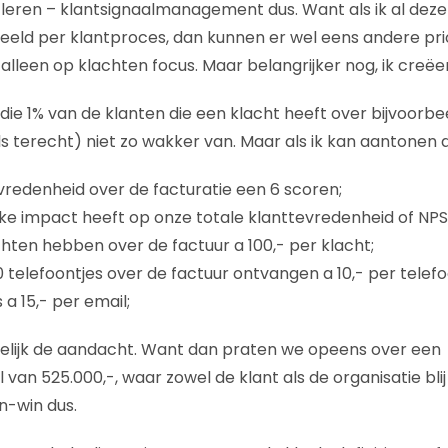
e leren – klantsignaalmanagement dus. Want als ik al deze
rbeeld per klantproces, dan kunnen er wel eens andere pri
 alleen op klachten focus. Maar belangrijker nog, ik creë
die 1% van de klanten die een klacht heeft over bijvoorbe
s terecht) niet zo wakker van. Maar als ik kan aantonen d
redenheid over de facturatie een 6 scoren;
ke impact heeft op onze totale klanttevredenheid of NPS
hten hebben over de factuur a 100,- per klacht;
 telefoontjes over de factuur ontvangen a 10,- per telefo
 a 15,- per email;
gelijk de aandacht. Want dan praten we opeens over een
van 525.000,-, waar zowel de klant als de organisatie blij
n-win dus.