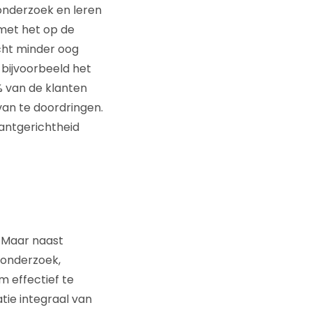
onderzoek en leren
 met het op de
icht minder oog
 bijvoorbeeld het
1% van de klanten
van te doordringen.
antgerichtheid
. Maar naast
 onderzoek,
m effectief te
tie integraal van