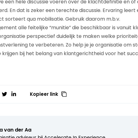
e een hele discussie voeren over de klachtdefinitie en of 
d. En dat is zeker een terechte discussie. Ervaring leert 
t sorteert qua mobilisatie. Gebruik daarom m.b.v.
ent alle feitelijke “munitie” die beschikbaar is vanuit k
organisatie perspectief duidelijk te maken welke priorite
tverlening te verbeteren. Zo help je je organisatie om 
 krijgen bij het belang van klantgerichtheid voor het suc
Kopieer link
a van der Aa
isatie adviseur bij
Accelerate In Experience