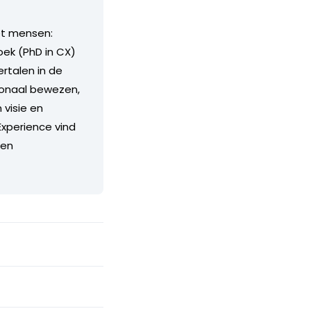
et mensen:
oek (PhD in CX)
rtalen in de
ionaal bewezen,
 visie en
Experience vind
 en