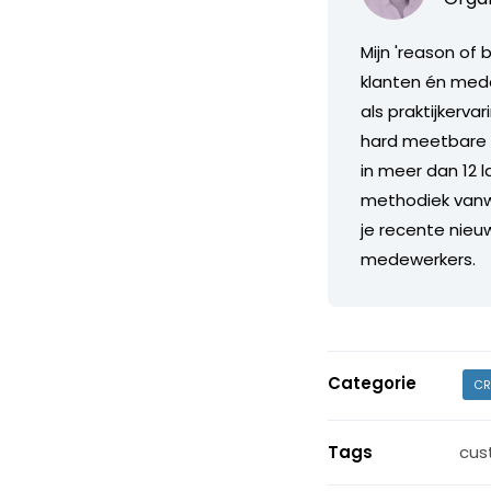
Mijn 'reason of
klanten én mede
als praktijkerv
hard meetbare t
in meer dan 12 l
methodiek vanwa
je recente nieu
medewerkers.
Categorie
CR
Tags
cus