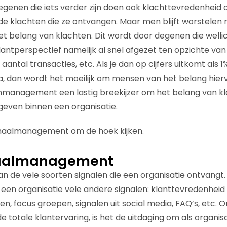
genen die iets verder zijn doen ook klachttevredenheid 
de klachten die ze ontvangen. Maar men blijft worstelen
het belang van klachten. Dit wordt door degenen die well
antperspectief namelijk al snel afgezet ten opzichte van
 aantal transacties, etc. Als je dan op cijfers uitkomt als 
tja, dan wordt het moeilijk om mensen van het belang hier
nmanagement een lastig breekijzer om het belang van kl
even binnen een organisatie.
gnaalmanagement om de hoek kijken.
naalmanagement
van de vele soorten signalen die een organisatie ontvangt
een organisatie vele andere signalen: klanttevredenheid
, focus groepen, signalen uit social media, FAQ’s, etc. O
 totale klantervaring, is het de uitdaging om als organisa