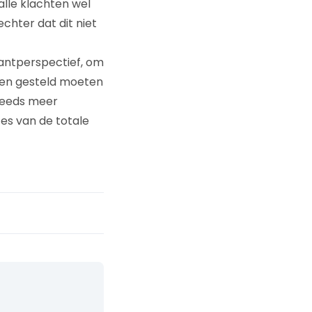
alle klachten wel
echter dat dit niet
lantperspectief, om
iten gesteld moeten
steeds meer
ces van de totale