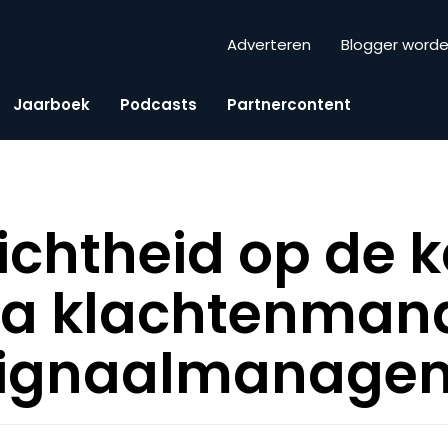
Adverteren
Blogger word
Jaarboek
Podcasts
Partnercontent
ichtheid op de k
 via klachtenma
tsignaalmanage