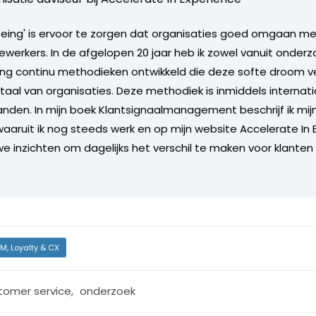
 being' is ervoor te zorgen dat organisaties goed omgaan m
werkers. In de afgelopen 20 jaar heb ik zowel vanuit onderz
aring continu methodieken ontwikkeld die deze softe droom ve
aal van organisaties. Deze methodiek is inmiddels internat
anden. In mijn boek Klantsignaalmanagement beschrijf ik mijn
aruit ik nog steeds werk en op mijn website Accelerate In 
we inzichten om dagelijks het verschil te maken voor klanten
M, Loyalty & CX
tomer service
,
onderzoek