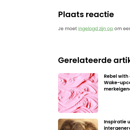
Plaats reactie
Je moet
ingelogd zijn op
om een
Gerelateerde arti
Rebel with
Wake-upca
merkeigen
Inspiratie 
intergener