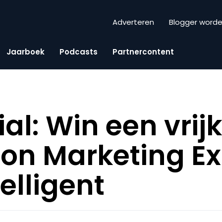
Adverteren
Blogger word
Jaarboek
Podcasts
Partnercontent
al: Win een vrij
ion Marketing E
elligent