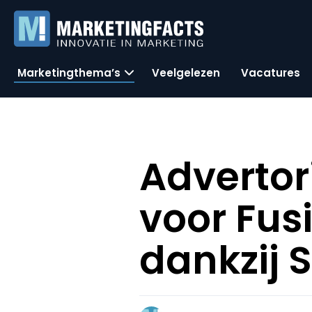
Marketingthema’s
Veelgelezen
Vacatures
Advertori
voor Fus
dankzij S