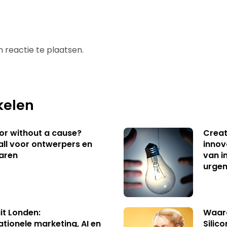
 reactie te plaatsen.
kelen
 or without a cause?
Creat
ll voor ontwerpers en
innov
aren
van i
urgen
uit Londen:
Waaro
ationele marketing, AI en
Silico