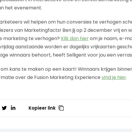
an het evenement.
arketeers wil helpen om hun conversies te verhogen sch
lezers van Marketingfacts! Ben jij op 2 december vrij en wi
je marketing te verhogen?
Klik dan hier
om je naam, e-mail
vrijdag aanstaande worden er dagelijks vrijkaarten gescho
kkige winnaars behoort, heeft Selligent voor jou een verras
om kans te maken op een kaart! Winnaars krijgen binnen
rmatie over de Fusion Marketing Experience
vind je hier
.
Kopieer link