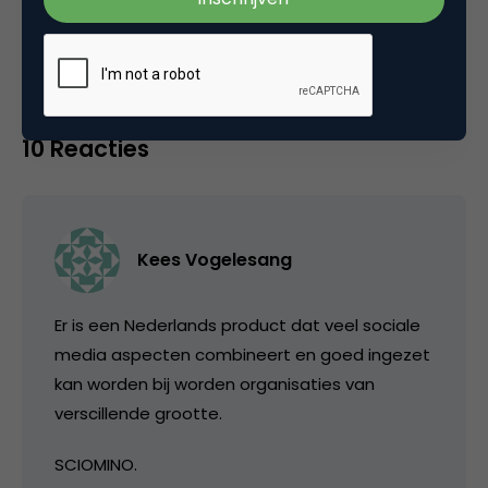
Tags
e-business
,
social media marketing
10 Reacties
Kees Vogelesang
Er is een Nederlands product dat veel sociale
media aspecten combineert en goed ingezet
kan worden bij worden organisaties van
verscillende grootte.
SCIOMINO.