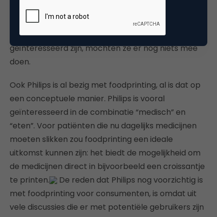
aanmaakmixen en vla kunnen consistent en van
dezelfde grootte worden geproduceerd: iets waar
bedrijven als Campina en Friesche vlag vast in
geïnteresseerd zijn, mochten ze er nog niets mee
doen.
Ook Philips is al bezig met foodprinting, al is dat op
een conceptuele manier. Philips is vooral
geïnteresseerd in de combinatie “medisch” en
“eten”. Voor patiënten die nu dagelijks medicijnen
moeten slikken zou foodprinting een ideale
uitkomst kunnen zijn: het biedt de mogelijkheid om
de medicijnen direct in bijvoorbeeld een croissantje
te printen.
De reden dat Philips nog voorzichtig is
met foodprinting voor consumenten, is omdat uit
vele discussies die er met potentiële gebruikers zijn