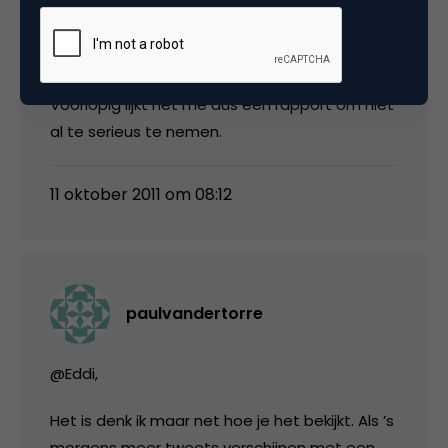
of een depressie hebben vast weinig zin te
twitteren – al was het maar omdat je voor je
het weet al je volgers kwijt bent.”
Voorlopig lijkt het me dus een rapport om niet
al te serieus te nemen.
11 oktober 2011 om 08:12
paulvandertorre
@Eddi,
Het is denk ik maar net hoe je het bekijkt. Als ’s
morgens meer tweets verschijnen met een