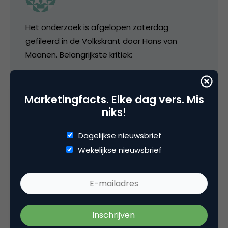
Het onderzoek is afgelopen zaterdag
gefileerd in de Volkskrant door Hans van
Maanen. Belangrijkste kritiek:
“De onderzoekers constateren dat mensen ’s
ochtends wat meer vrolijke woorden twitteren
Marketingfacts. Elke dag vers. Mis
dan in de loop van de dag, maar ze zijn
niks!
helemaal vergeten te bewijzen dat dit iets
zegt over de gemoedstoestand. Waarom
Dagelijkse nieuwsbrief
betekent die 5,37 procent in de ochtend in
Wekelijkse nieuwsbrief
hemelsnaam ‘een goed humeur’? Daalt de
stemming van de wereld als er nog maar 5,21
procent positieve woorden worden getweet,
of houden blije eikels eindelijk even hun tweets
voor zich? Mensen met een ochtendhumeur