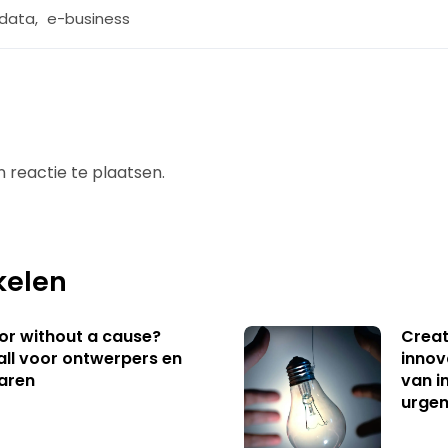
 data
,
e-business
 reactie te plaatsen.
kelen
 or without a cause?
Creat
ll voor ontwerpers en
innov
aren
van i
urgen