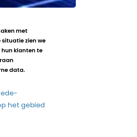
 maken met
 situatie zien we
r hun klanten te
araan
rne data.
mede-
op het gebied