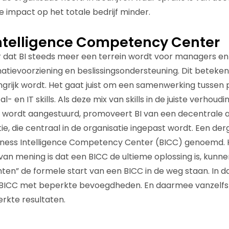
de impact op het totale bedrijf minder.
ntelligence Competency Center
 dat BI steeds meer een terrein wordt voor managers en
atievoorziening en beslissingsondersteuning. Dit beteken
ngrijk wordt. Het gaat juist om een samenwerking tussen 
al- en IT skills. Als deze mix van skills in de juiste verhoud
r wordt aangestuurd, promoveert BI van een decentrale ac
ie, die centraal in de organisatie ingepast wordt. Een derg
iness Intelligence Competency Center (BICC) genoemd. 
van mening is dat een BICC de ultieme oplossing is, kunnen
hten” de formele start van een BICC in de weg staan. In da
e BICC met beperkte bevoegdheden. En daarmee vanzelf
erkte resultaten.