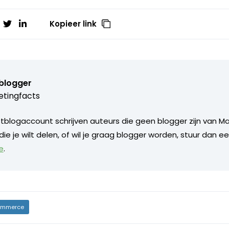
Kopieer link
blogger
tingfacts
blogaccount schrijven auteurs die geen blogger zijn van Ma
 die je wilt delen, of wil je graag blogger worden, stuur dan e
e
.
mmerce