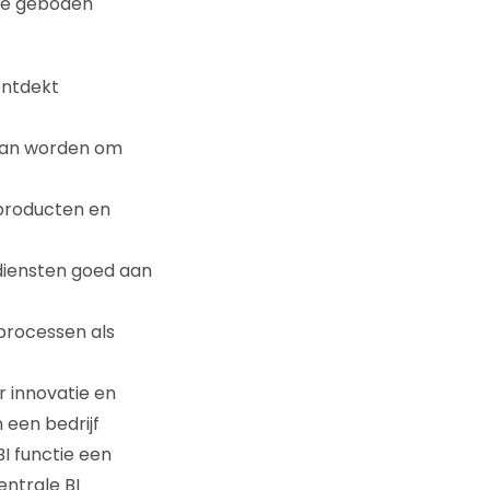
 de geboden
ontdekt
 kan worden om
producten en
diensten goed aan
rocessen als
 innovatie en
 een bedrijf
I functie een
entrale BI