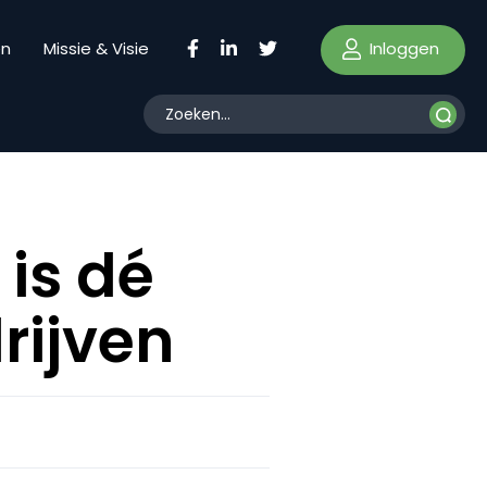
Inloggen
en
Missie & Visie
 is dé
rijven