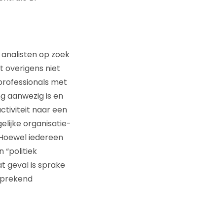
 analisten op zoek
t overigens niet
professionals met
ing aanwezig is en
tiviteit naar een
elijke organisatie-
Hoewel iedereen
 “politiek
t geval is sprake
sprekend