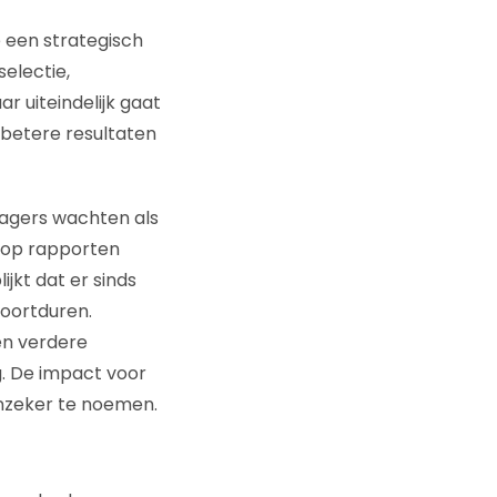
e een strategisch
electie,
 uiteindelijk gaat
 betere resultaten
nagers wachten als
 op rapporten
ijkt dat er sinds
voortduren.
een verdere
g. De impact voor
 onzeker te noemen.