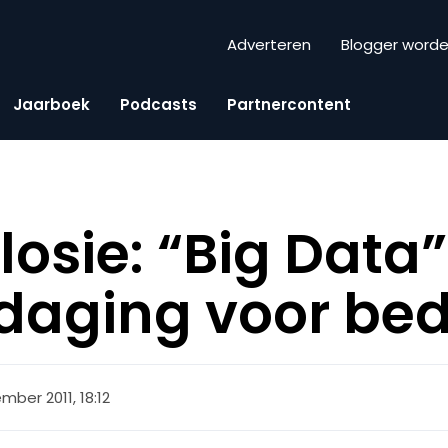
Adverteren
Blogger word
Jaarboek
Podcasts
Partnercontent
osie: “Big Data”
tdaging voor bed
mber 2011, 18:12