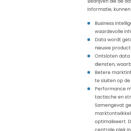
Bedrijven die de 
informatie, kunnen 
Business intelli
waardevolle in
Data wordt get
nieuwe producte
Ontsloten data
diensten, waarb
Betere marktin
te sluiten op d
Performance ma
tactische en st
Samengevat gev
marktontwikkeli
optimaliseert. 
centrale plek in