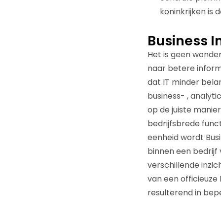
koninkrijken is 
Business I
Het is geen wonder
naar betere inform
dat IT minder bela
business- , analytic
op de juiste manie
bedrijfsbrede funct
eenheid wordt Bus
binnen een bedrijf 
verschillende inzic
van een officieuz
resulterend in bep