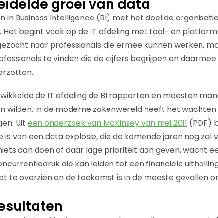
idelde groei van data
n in Business Intelligence (BI) met het doel de organisati
 Het begint vaak op de IT afdeling met tool- en platforms
ezocht naar professionals die ermee kunnen werken, maar
ofessionals te vinden die de cijfers begrijpen en daarmee
erzetten.
twikkelde de IT afdeling de BI rapporten en moesten ma
en wilden. In de moderne zakenwereld heeft het wachten
en. Uit
een onderzoek van McKinsey van mei 2011
(PDF) bl
e is van een data explosie, die de komende jaren nog zal 
 niets aan doen of daar lage prioriteit aan geven, wacht 
currentiedruk die kan leiden tot een financiële uithollin
 niet te overzien en de toekomst is in de meeste gevallen
esultaten