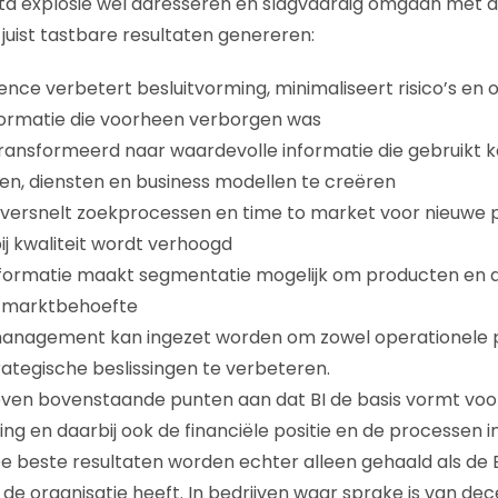
data explosie wél adresseren en slagvaardig omgaan met
juist tastbare resultaten genereren:
gence verbetert besluitvorming, minimaliseert risico’s en 
formatie die voorheen verborgen was
ransformeerd naar waardevolle informatie die gebruikt
n, diensten en business modellen te creëren
 versnelt zoekprocessen en time to market voor nieuwe 
ij kwaliteit wordt verhoogd
formatie maakt segmentatie mogelijk om producten en 
e marktbehoefte
nagement kan ingezet worden om zowel operationele p
rategische beslissingen te verbeteren.
en bovenstaande punten aan dat BI de basis vormt voor
ng en daarbij ook de financiële positie en de processen in
De beste resultaten worden echter alleen gehaald als de B
 de organisatie heeft. In bedrijven waar sprake is van dec