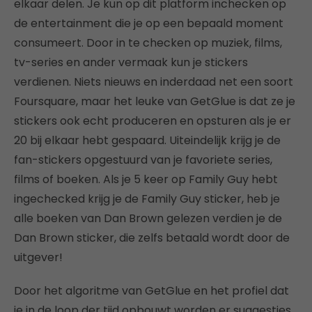
elkaar delen. Je kun op dit platform inchecken op
de entertainment die je op een bepaald moment
consumeert. Door in te checken op muziek, films,
tv-series en ander vermaak kun je stickers
verdienen. Niets nieuws en inderdaad net een soort
Foursquare, maar het leuke van GetGlue is dat ze je
stickers ook echt produceren en opsturen als je er
20 bij elkaar hebt gespaard. Uiteindelijk krijg je de
fan-stickers opgestuurd van je favoriete series,
films of boeken. Als je 5 keer op Family Guy hebt
ingechecked krijg je de Family Guy sticker, heb je
alle boeken van Dan Brown gelezen verdien je de
Dan Brown sticker, die zelfs betaald wordt door de
uitgever!
Door het algoritme van GetGlue en het profiel dat
je in de loop der tijd opbouwt worden er suggesties