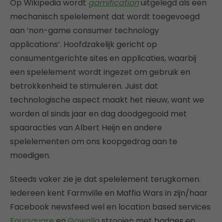
Op Wikipedia wordt
gamification
uitgelegd als een
mechanisch spelelement dat wordt toegevoegd
aan ‘non-game consumer technology
applications’. Hoofdzakelijk gericht op
consumentgerichte sites en applicaties, waarbij
een spelelement wordt ingezet om gebruik en
betrokkenheid te stimuleren. Juist dat
technologische aspect maakt het nieuw, want we
worden al sinds jaar en dag doodgegooid met
spaaracties van Albert Heijn en andere
spelelementen om ons koopgedrag aan te
moedigen.
Steeds vaker zie je dat spelelement terugkomen.
Iedereen kent Farmville en Maffia Wars in zijn/haar
Facebook newsfeed wel en location based services
Foursquare
en
Gowalla
strooien met badges en