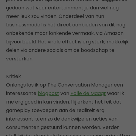
gedaan wat voor entertainment je dan wel nog
meer leuk zou vinden. Onderdeel van hun
businessmodel is het direct aanbieden van dit nog
onbekende maar lonkende vermaak, via Amazon
bijvoorbeeld. Het virale effect is erg sterk, makkelijk
delen via andere socials om de boodschap te
versterken.
Kritiek
Onlangs las ik op The Conversation Manager een
interessante
blogpost
van
Polle de Maagt
waar ik
me erg goed in kan vinden. Hij erkent het feit dat
gameplay toevoegen aan de realiteit erg
interessant is, en zo de denkwijze en acties van
consumenten gestuurd kunnen worden. Verder
stelt hij dat deze hele beweging waar we nu in zitten