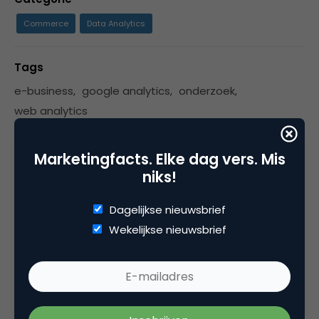
Commerce
Data Analytics
Tags
e-business
,
google analytics
,
onderzoek
,
web analytics
Marketingfacts. Elke dag vers. Mis
niks!
3 Reacties
Dagelijkse nieuwsbrief
Wekelijkse nieuwsbrief
Anton Coops
Tjongejonge die kop boven dit artikel is wel
een beetje kort door de bocht hoor. De