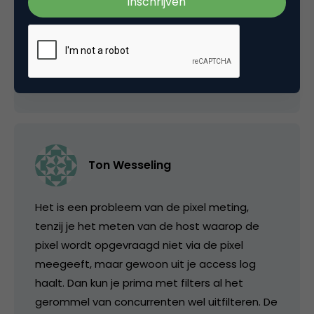
problemen die hier geschetst worden zijn al
een jaar of 10 bekend…
27 januari 2011 om 11:09
Ton Wesseling
Het is een probleem van de pixel meting,
tenzij je het meten van de host waarop de
pixel wordt opgevraagd niet via de pixel
meegeeft, maar gewoon uit je access log
haalt. Dan kun je prima met filters al het
gerommel van concurrenten wel uitfilteren. De