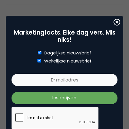
Gijs Heerkens
Marketingfacts. Elke dag vers. Mis
Internetondernemer bij
niks!
internetondernemer
Dagelijkse nieuwsbrief
Gijs Heerkens (1983) is een Nederlandse
Wekelijkse nieuwsbrief
internetondernemer
. Gijs is continu op zoek naar
op te zetten
innovatieve internetconcepten
,
waarin automatisering en uitbesteding centraal
staan. Een voorliefde voor ondernemerschap,
meer dan 5 jaar ervaring in online marketing en
een Bachelor of Commerce-diploma zijn hiervoor
de perfecte basis.