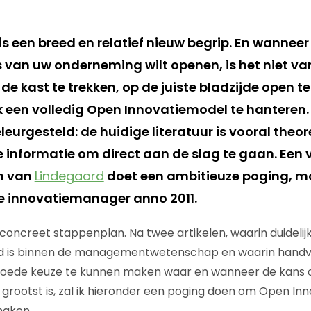
s een breed en relatief nieuw begrip. En wanneer
 van uw onderneming wilt openen, is het niet va
de kast te trekken, op de juiste bladzijde open t
 een volledig Open Innovatiemodel te hanteren.
eleurgesteld: de huidige literatuur is vooral theor
e informatie om direct aan de slag te gaan. Een 
n van
Lindegaard
doet een ambitieuze poging, maa
e innovatiemanager anno 2011.
n concreet stappenplan. Na twee artikelen, waarin duideli
d is binnen de managementwetenschap en waarin hand
ede keuze te kunnen maken waar en wanneer de kans o
grootst is, zal ik hieronder een poging doen om Open Inn
maken.