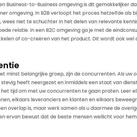
een Business-to-Business omgeving is dit gemakkelijker da
r omgeving. In B2B verloopt het proces hetzelfde als bij
, wees niet te schuchter in het delen van relevante kenn
ede relatie. In een B2C omgeving ga je met de eindcons
kelen of co-creëren van het product. Dit wordt ook wel 
entie
et minst belangrijke groep, zijn de concurrenten. Als uw 
e stevig heeft neergezet en inmiddels een staat van diens
het tijd om met uw concurrenten te gaan praten. Leer e
nen, elkaars leveranciers en klanten en elkaars beweeg
een overlap is, maar werk samen als u daarmee de overi
 Ben ervan bewust dat de beste mensen wellicht voor hem