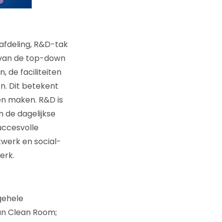
afdeling, R&D-tak
 van de top-down
 de faciliteiten
. Dit betekent
en maken. R&D is
 de dagelijkse
succesvolle
twerk en social-
erk.
gehele
an Clean Room;