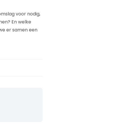
omslag voor nodig,
emen? En welke
n we er samen een