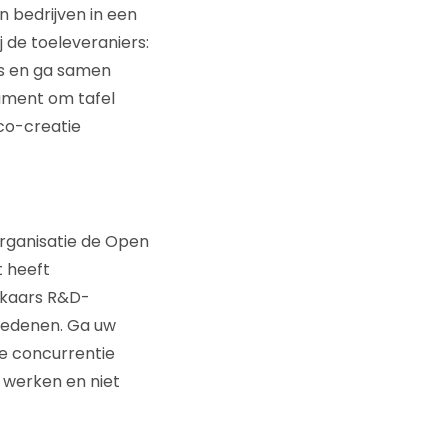
n bedrijven in een
 de toeleveraniers:
is en ga samen
ument om tafel
co-creatie
organisatie de Open
t heeft
lkaars R&D-
redenen. Ga uw
ge concurrentie
 werken en niet