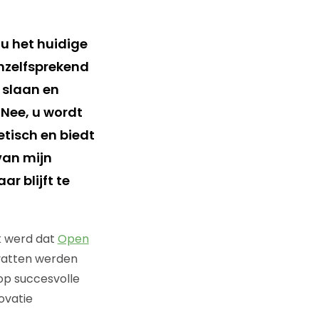
 u het huidige
nzelfsprekend
e slaan en
 Nee, u wordt
etisch en biedt
van mijn
r blijft te
jk werd dat
Open
vatten werden
p succesvolle
ovatie