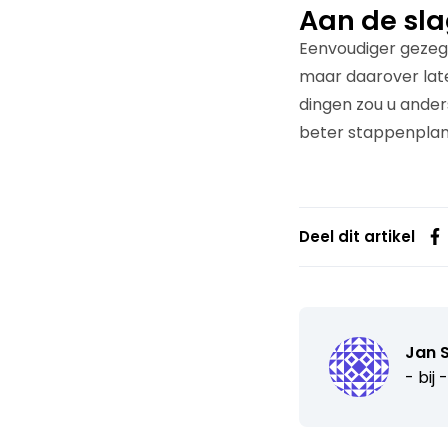
Aan de sl
Eenvoudiger gezegd
maar daarover late
dingen zou u ander
beter stappenpla
Deel dit artikel
Jan S
- bij -