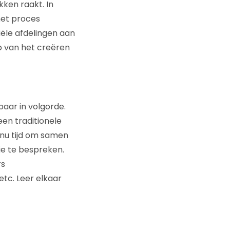
kken raakt. In
het proces
ële afdelingen aan
 van het creëren
baar in volgorde.
een traditionele
 nu tijd om samen
ie te bespreken.
rs
etc. Leer elkaar