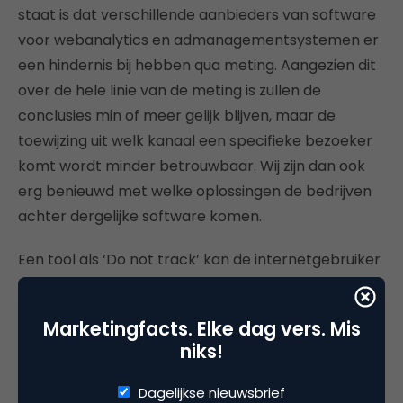
staat is dat verschillende aanbieders van software
voor webanalytics en admanagementsystemen er
een hindernis bij hebben qua meting. Aangezien dit
over de hele linie van de meting is zullen de
conclusies min of meer gelijk blijven, maar de
toewijzing uit welk kanaal een specifieke bezoeker
komt wordt minder betrouwbaar. Wij zijn dan ook
erg benieuwd met welke oplossingen de bedrijven
achter dergelijke software komen.
Een tool als ‘Do not track’ kan de internetgebruiker
meer bewust maken van het feit dat er data wordt
verzameld. Hierdoor kan deze zelf kiezen of deze
Marketingfacts. Elke dag vers. Mis
daar wel of geen probleem mee heeft. Aan de
niks!
andere kant zien we ook dat de aanwezigheid van
cookieblockers en adblockers het surfgedrag
Dagelijkse nieuwsbrief