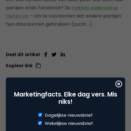
partijen zoals Facebook? Ze
trekken ouderwetse
muren op
– om te voorkomen dat andere partijen
hun data kunnen gebruiken! (zucht….)
Deel dit artikel
Kopieer link
Marketingfacts. Elke dag vers. Mis
Ewout Wolff
niks!
Eigenaar bij
Onedaycompany
Dagelijkse nieuwsbrief
Ewout Wolff kent het online marketing vak vanuit
Wekelijkse nieuwsbrief
de praktijk: de afgelopen 20 jaar heeft hij ervaring