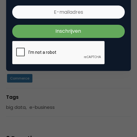
opgedaan met bedenken en (vooral) realiseren
van nieuwe online concepten. Als interim online
marketing manager heeft hij gewerkt voor De
Efteling, Philips, TomTom, Centraal Beheer, Freo,
AXA, Alliander, Leasit, DLL en Auping.
Categorie
Commerce
Tags
big data
,
e-business