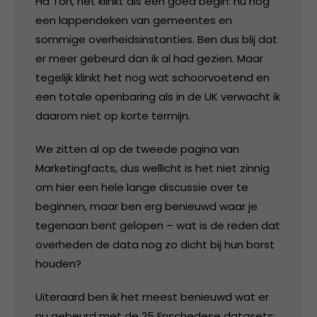
Ha Ton, het klinkt als een goed begin: nu nog
een lappendeken van gemeentes en
sommige overheidsinstanties. Ben dus blij dat
er meer gebeurd dan ik al had gezien. Maar
tegelijk klinkt het nog wat schoorvoetend en
een totale openbaring als in de UK verwacht ik
daarom niet op korte termijn.
We zitten al op de tweede pagina van
Marketingfacts, dus wellicht is het niet zinnig
om hier een hele lange discussie over te
beginnen, maar ben erg benieuwd waar je
tegenaan bent gelopen – wat is de reden dat
overheden de data nog zo dicht bij hun borst
houden?
Uiteraard ben ik het meest benieuwd wat er
nu gebeurd met de 25 Enschedese datasets: