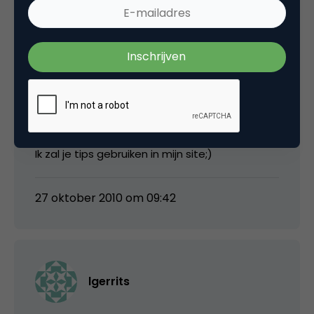
Rob
Leuk artikel net zo goed als je andere artikel
over Google penalty’s
Ik zal je tips gebruiken in mijn site;)
27 oktober 2010 om 09:42
lgerrits