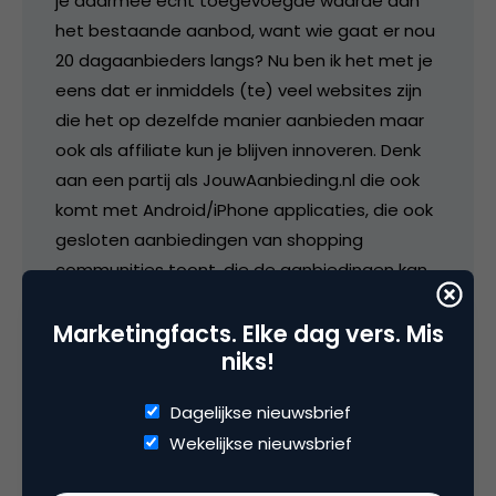
je daarmee echt toegevoegde waarde aan
het bestaande aanbod, want wie gaat er nou
20 dagaanbieders langs? Nu ben ik het met je
eens dat er inmiddels (te) veel websites zijn
die het op dezelfde manier aanbieden maar
ook als affiliate kun je blijven innoveren. Denk
aan een partij als JouwAanbieding.nl die ook
komt met Android/iPhone applicaties, die ook
gesloten aanbiedingen van shopping
communities toont, die de aanbiedingen kan
sorteren op elke mogelijke manier die je
wenst. De kracht zit in het innoveren, niet in
Marketingfacts. Elke dag vers. Mis
niks!
het klonen. En er zijn genoeg partijen die dat
op een slimme manier doen.
Dagelijkse nieuwsbrief
Wekelijkse nieuwsbrief
27 oktober 2010 om 09:18