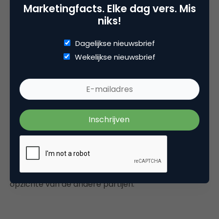
Marketingfacts. Elke dag vers. Mis
en ervaring op te doen. Wij moeten de waarde
niks!
optimaliseren van überhaupt meedoen. We
moeten interactiviteit stimuleren, we bloggen ook
Dagelijkse nieuwsbrief
om de interactie te bevorderen.”
Wekelijkse nieuwsbrief
Ontwerpen voor geld
Is er ruimte voor twee grote platforms voor logo-
design in Nederland? Kreileman vindt natuurlijk van
wel. “De markt is gigantisch groot. Nog steeds heeft
iedere starter een huisstijl en een visitekaartje
nodig. Ik denk dat er zeker ruimte is voor twee
partijen. Maar natuurlijk proberen wij wel
out
te
performen
: echt een voordeel te bieden ten
opzichte van de andere partijen.”