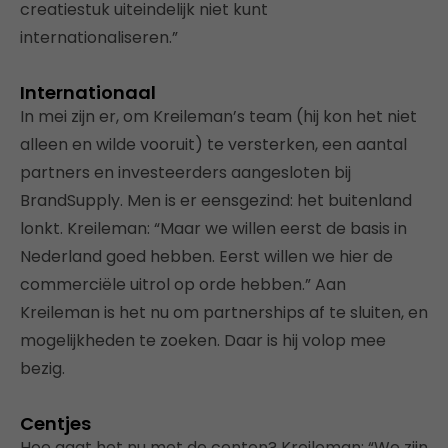
creatiestuk uiteindelijk niet kunt
internationaliseren.”
Internationaal
In mei zijn er, om Kreileman’s team (hij kon het niet
alleen en wilde vooruit) te versterken, een aantal
partners en investeerders aangesloten bij
BrandSupply. Men is er eensgezind: het buitenland
lonkt. Kreileman: “Maar we willen eerst de basis in
Nederland goed hebben. Eerst willen we hier de
commerciële uitrol op orde hebben.” Aan
Kreileman is het nu om partnerships af te sluiten, en
mogelijkheden te zoeken. Daar is hij volop mee
bezig.
Centjes
Hoe gaat het nu met de centen? Kreileman: “We zijn