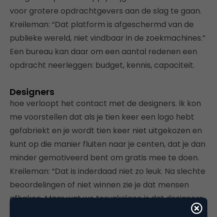
voor grotere opdrachtgevers aan de slag te gaan.
Kreileman: “Dat platform is afgeschermd van de
publieke wereld, niet vindbaar in de zoekmachines.”
Een bureau kan daar om een aantal redenen een
opdracht neerleggen: budget, kennis, capaciteit.
Designers
hoe verloopt het contact met de designers. Ik kon
me voorstellen dat als je tien keer een logo hebt
gefabriekt en je wordt tien keer niet uitgekozen en
kunt op die manier fluiten naar je centen, dat je dan
minder gemotiveerd bent om gratis mee te doen.
Kreileman: “Dat is inderdaad niet zo leuk. Na slechte
beoordelingen of niet winnen zie je dat mensen
afhaken. Maar wat we terugkrijgen is dat designers
het ook leuk vinden om aan het portfolio te werken