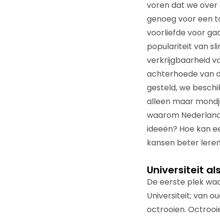
voren dat we over
genoeg voor een to
voorliefde voor ga
populariteit van s
verkrijgbaarheid v
achterhoede van d
gesteld, we beschi
alleen maar mondj
waarom Nederland z
ideeën? Hoe kan een
kansen beter lere
Universiteit al
De eerste plek waa
Universiteit; van 
octrooien. Octrooi