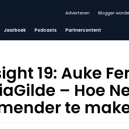
Adverteren
Blogger word
Jaarboek
Podcasts
Partnercontent
sight 19: Auke F
aGilde – Hoe N
mender te mak