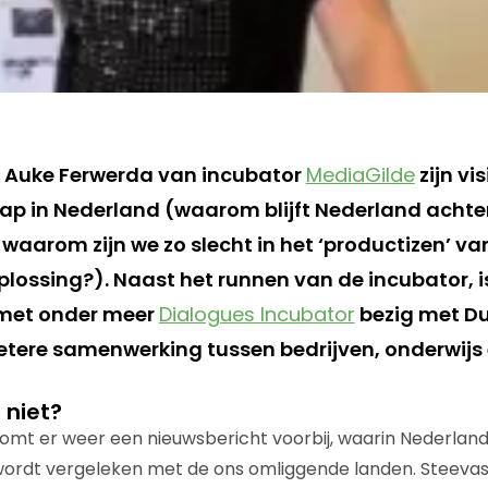
ft Auke Ferwerda van incubator
MediaGilde
zijn vi
 in Nederland (waarom blijft Nederland achter
aarom zijn we zo slecht in het ‘productizen’ van
plossing?). Naast het runnen van de incubator, i
met onder meer
Dialogues Incubator
bezig met Du
etere samenwerking tussen bedrijven, onderwijs
 niet?
komt er weer een nieuwsbericht voorbij, waarin Nederlan
ordt vergeleken met de ons omliggende landen. Steevast