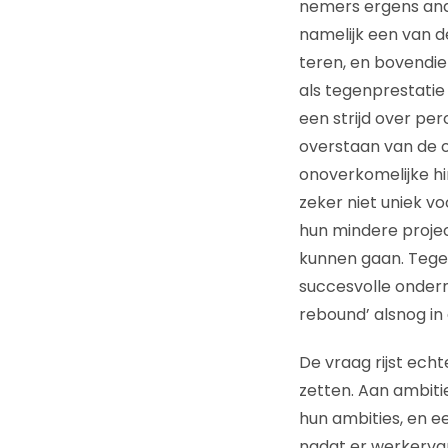
nemers ergens ande
namelijk een van de
teren, en bovendie
als tegenprestatie
een strijd over per
overstaan van de o
onoverkomelijke hi
zeker niet uniek v
hun mindere projec
kunnen gaan. Tegel
succesvolle onder
rebound’ alsnog in
De vraag rijst ech
zetten. Aan ambiti
hun ambities, en e
nadat er werkervari