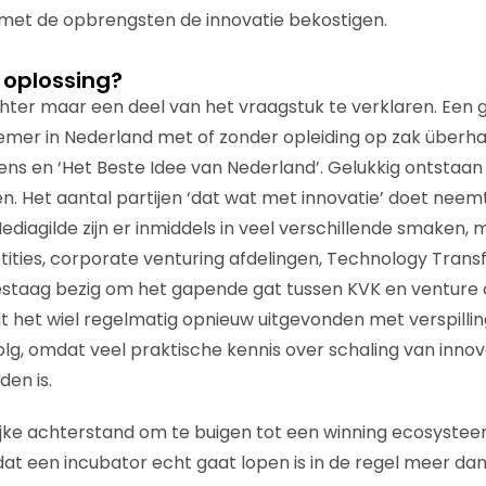
met de opbrengsten de innovatie bekostigen.
 oplossing?
chter maar een deel van het vraagstuk te verklaren. Een g
emer in Nederland met of zonder opleiding op zak überha
ens en ‘Het Beste Idee van Nederland’. Gelukkig ontstaa
. Het aantal partijen ‘dat wat met innovatie’ doet neemt
ediagilde zijn er inmiddels in veel verschillende smaken,
ities, corporate venturing afdelingen, Technology Transf
n gestaag bezig om het gapende gat tussen KVK en venture 
dt het wiel regelmatig opnieuw uitgevonden met verspilli
volg, omdat veel praktische kennis over schaling van innov
den is.
ke achterstand om te buigen tot een winning ecosysteem
at een incubator echt gaat lopen is in de regel meer dan 