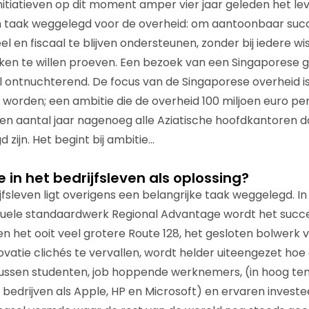
initiatieven op dit moment amper vier jaar geleden het l
een taak weggelegd voor de overheid: om aantoonbaar suc
eel en fiscaal te blijven ondersteunen, zonder bij iedere wi
en te willen proeven. Een bezoek van een Singaporese 
l ontnuchterend. De focus van de Singaporese overheid 
e worden; een ambitie die de overheid 100 miljoen euro per
een aantal jaar nagenoeg alle Aziatische hoofdkantoren d
 zijn. Het begint bij ambitie…
 in het bedrijfsleven als oplossing?
fsleven ligt overigens een belangrijke taak weggelegd. In 
tuele standaardwerk Regional Advantage wordt het succe
en het ooit veel grotere Route 128, het gesloten bolwerk
vatie clichés te vervallen, wordt helder uiteengezet hoe 
tussen studenten, job hoppende werknemers, (in hoog t
j bedrijven als Apple, HP en Microsoft) en ervaren investee