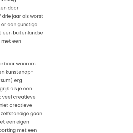
ken door
drie jaar als worst
 er een gunstige
t een buitenlandse
n met een
klaarbaar waarom
een kunstenop-
ersum) erg
ijk als je een
’: veel creatieve
niet creatieve
s zelfstandige gaan
et een eigen
pporting met een