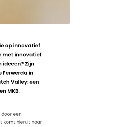
sie op innovatief
 met innovatief
 ideeën? Zijn
s Ferwerda in
tch Valley: een
 en MKB.
d door een
 komt hieruit naar