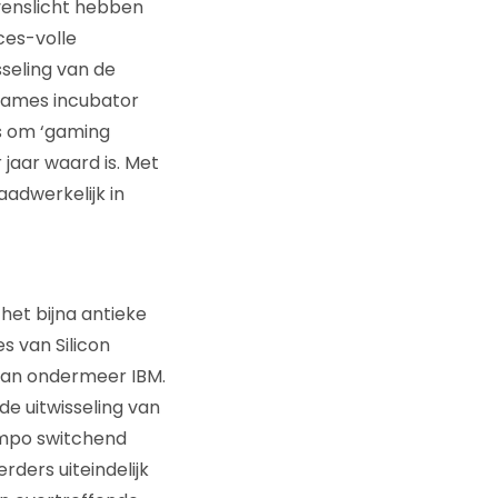
evenslicht hebben
ces-volle
sseling van de
games incubator
is om ‘gaming
 jaar waard is. Met
aadwerkelijk in
het bijna antieke
s van Silicon
 van ondermeer IBM.
de uitwisseling van
empo switchend
rders uiteindelijk