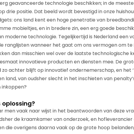
 erg geavanceerde technologie beschikken; in de meeste
p drie positie. Dat beeld wordt bevestigd in onze huisho
dgets: ons land kent een hoge penetratie van breedbandi
limme mobieltjes, en in bredere zin, een erg goede beschi
an moderne technologie. Tegelijkertijd is Nederland een v
e ranglijsten wanneer het gaat om ons vermogen om te 
kken dan misschien wel over de laatste technologische k
esmaat innovatieve producten en diensten mee. De grote
o achter blijft op innovatief ondernemerschap, en het ‘
 land, van oudsher slecht in het inschieten van penalty’s
n inkoppen?
s oplossing?
r men vaak naar wijst in het beantwoorden van deze vraa
oudsher de kraamkamer van onderzoek, en hofleverancier
en die overigens daarna vaak op de grote hoop belanden, 