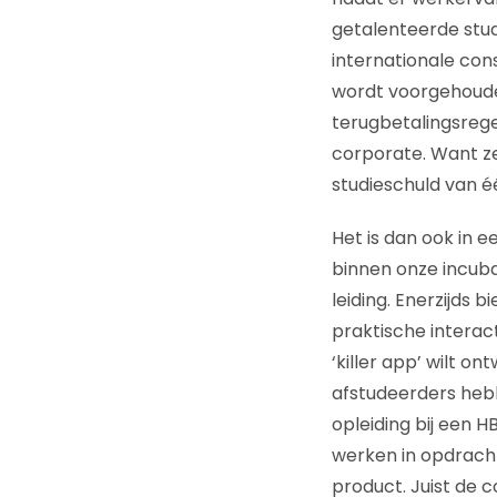
getalenteerde stu
internationale cons
wordt voorgehoude
terugbetalingsrege
corporate. Want ze
studieschuld van é
Het is dan ook in 
binnen onze incub
leiding. Enerzijds
praktische interac
‘killer app’ wilt on
afstudeerders hebb
opleiding bij een H
werken in opdracht
product. Juist de 