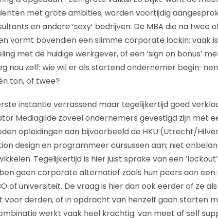
denten met grote ambities, worden voortijdig aangespro
ultants en andere ‘sexy’ bedrijven. De MBA die na twee of 
n vormt bovendien een slimme corporate lockin: vaak is
ling met de huidige werkgever, of een ‘sign on bonus’ me
g nou zelf: wie wil er als startend ondernemer begin-ne
én ton, of twee?
eerste instantie verrassend maar tegelijkertijd goed ver
ator Mediagilde zoveel ondernemers gevestigd zijn met 
 bieden opleidingen aan bijvoorbeeld de HKU (Utrecht/Hilv
tion design en programmeer cursussen aan; niet onbelangr
twikkelen. Tegelijkertijd is hier juist sprake van een ‘lockout
en geen corporate alternatief zoals hun peers aan een 
BO of universiteit. De vraag is hier dan ook eerder of ze al
 voor derden, of in opdracht van henzelf gaan starten m
combinatie werkt vaak heel krachtig: van meet af self su