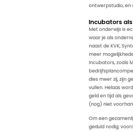
ontwerpstudio, en 
Incubators als
Met onderwijs is e
waar je als ondern
naast de KVK, Synt
meer mogelijkheden
Incubators, zoals M
bedrijfsplancompet
dies meer zij, zij
vullen. Helaas wor
geld en tijd als ge
(nog) niet voorhan
Om een gezamenlij
geduld nodig; voord