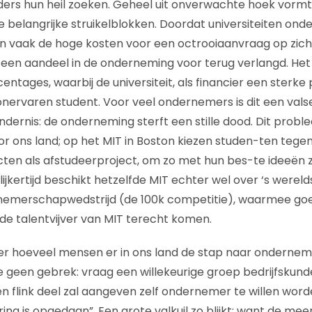
rs hun heil zoeken. Geheel uit onverwachte hoek vormt 
 belangrijke struikelblokken. Doordat universiteiten onde
n vaak de hoge kosten voor een octrooiaanvraag op zich
 een aandeel in de onderneming voor terug verlangd. Het 
centages, waarbij de universiteit, als financier een sterke
nervaren student. Voor veel ondernemers is dit een valse 
ndernis: de onderneming sterft een stille dood. Dit probl
oor ons land; op het MIT in Boston kiezen studen-ten teg
ten als afstudeerproject, om zo met hun bes-te ideeën ze
ijkertijd beschikt hetzelfde MIT echter wel over ‘s werel
nemerschapwedstrijd (de 100k competitie), waarmee goed
 de talentvijver van MIT terecht komen.
ter hoeveel mensen er in ons land de stap naar onderne
e geen gebrek: vraag een willekeurige groep bedrijfskun
en flink deel zal aangeven zelf ondernemer te willen wor
ng is opgedaan”. Een grote valkuil zo blijkt: want de mee