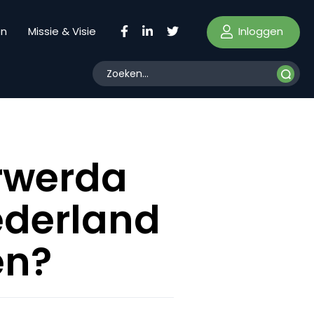
Inloggen
en
Missie & Visie
erwerda
ederland
en?