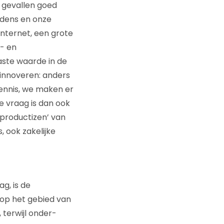
 gevallen goed
udens en onze
nternet, een grote
k- en
aste waarde in de
innoveren: anders
ennis, we maken er
 vraag is dan ook
productizen’ van
, ook zakelijke
g, is de
 op het gebied van
terwijl onder-