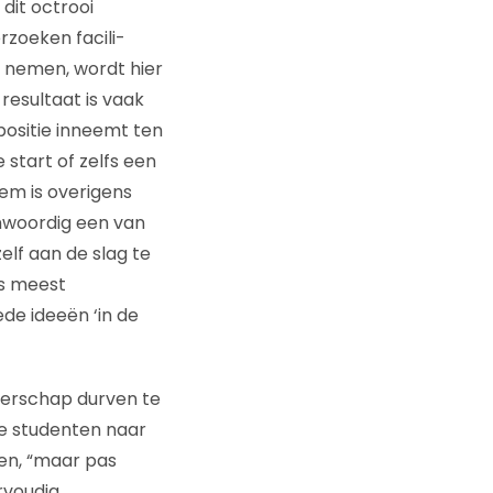
dit octrooi
rzoeken facili-
 nemen, wordt hier
resultaat is vaak
 positie inneemt ten
start of zelfs een
eem is overigens
enwoordig een van
lf aan de slag te
ds meest
e ideeën ‘in de
merschap durven te
de studenten naar
den, “maar pas
rvoudig