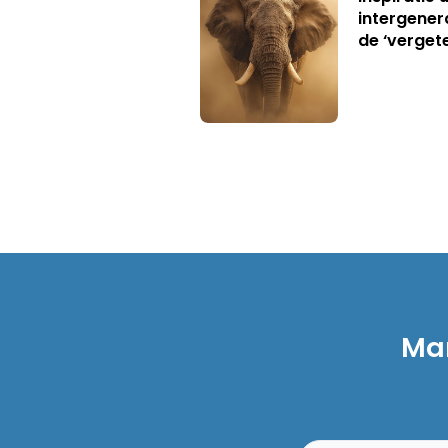
intergener
de ‘verget
Mar