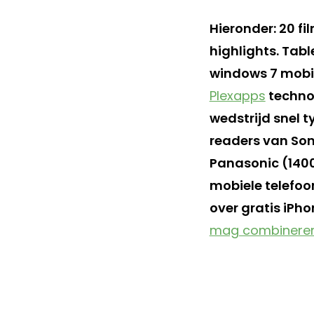
Hieronder: 20 fi
highlights. Tab
windows 7 mobile
Plexapps
technol
wedstrijd snel 
readers van Son
Panasonic (1400
mobiele telefoo
over gratis iPh
mag combinere