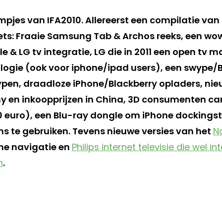
lmpjes van IFA2010. Allereerst een compilatie va
lets: Fraaie Samsung Tab & Archos reeks, een wo
 & LG tv integratie, LG die in 2011 een open tv 
ogie (ook voor iphone/ipad users), een swype/
typen, draadloze iPhone/Blackberry opladers, ni
y en inkoopprijzen in China, 3D consumenten c
 euro), een Blu-ray dongle om iPhone dockingst
ns te gebruiken. Tevens nieuwe versies van het
N
one navigatie en
Philips internet televisie die wel i
n
.