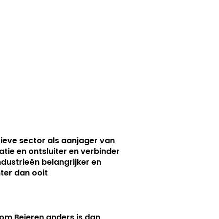
ieve sector als aanjager van
atie en ontsluiter en verbinder
ndustrieën belangrijker en
ter dan ooit
m Beieren anders is dan