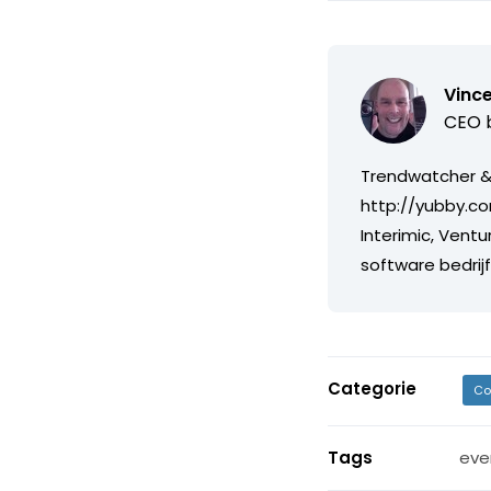
Vince
CEO b
Trendwatcher & 
http://yubby.co
Interimic, Ventu
software bedri
Categorie
Co
Tags
eve