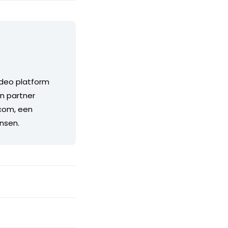
ideo platform
n partner
.com, een
nsen.