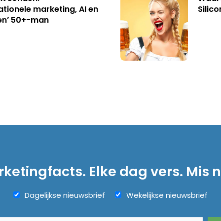
ationele marketing, AI en
Silico
en’ 50+-man
ketingfacts. Elke dag vers. Mis n
Dagelijkse nieuwsbrief
Wekelijkse nieuwsbrief