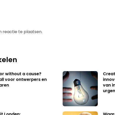
 reactie te plaatsen.
kelen
 or without a cause?
Creat
ll voor ontwerpers en
innov
aren
van i
urgen
uit Londen:
Waaro