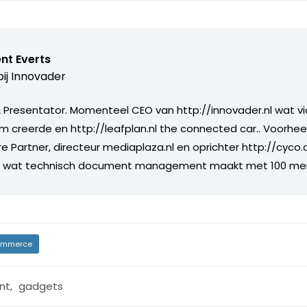
nt Everts
ij
Innovader
Presentator. Momenteel CEO van http://innovader.nl wat v
m creerde en http://leafplan.nl the connected car.. Voorhee
re Partner, directeur mediaplaza.nl en oprichter http://cyco
jf wat technisch document management maakt met 100 me
mmerce
nt
,
gadgets