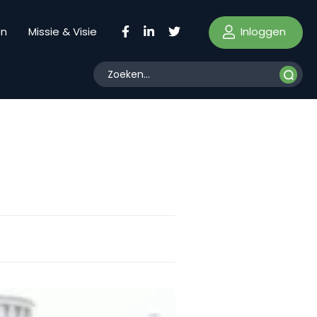
Inloggen
en
Missie & Visie