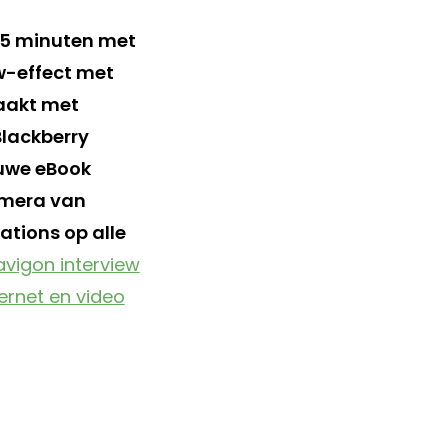
n 5 minuten met
w-effect met
maakt met
Blackberry
euwe eBook
amera van
ations op alle
avigon interview
nternet en video