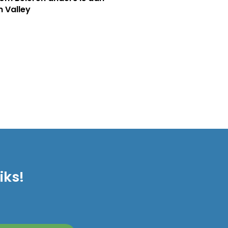
n Valley
iks!