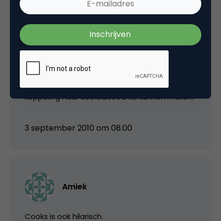
Bram Fasseur
Mooi voorbeeld! Wel een gemiste kans dat er
een error komt bij de woorden *twitters* en
*facebooks*, daar hadden ze een mooie
koppeling naar socialaccounts kunnen maken.
3 september 2010 om 08:00
Amiek
Cooks is ook hilarisch.