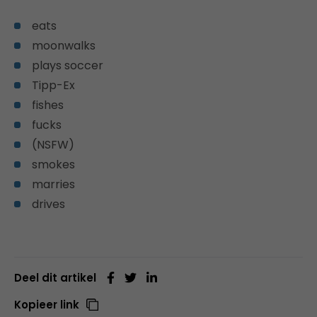
eats
moonwalks
plays soccer
Tipp-Ex
fishes
fucks
(NSFW)
smokes
marries
drives
Deel dit artikel
Kopieer link