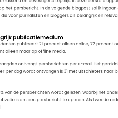
verrassend en bevestigend tegelijk. In deze eerste blogpos
 op het persbericht. In de volgende blogpost zal ik ingaa
die voor journalisten en bloggers als belangrijk en relev
ngrijk publicatiemedium
denten publiceert 21 procent alleen online, 72 procent on
nt alleen maar op offline media.
raagden ontvangt persberichten per e-mail. Het gemidd
er per dag wordt ontvangen is 31 met uitschieters naar b
6% van de persberichten wordt gelezen, waarbij het ond
otivatie is om een persbericht te openen. Als tweede re
.