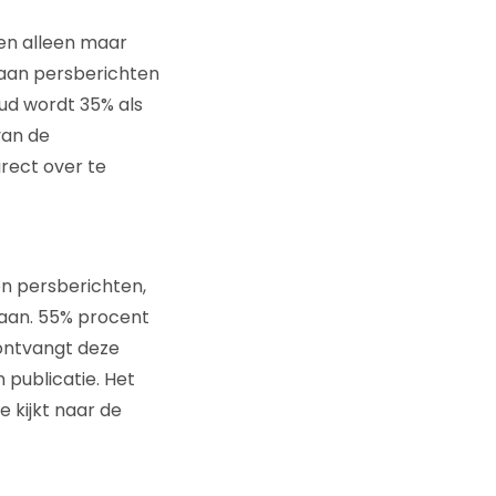
ten alleen maar
 aan persberichten
ud wordt 35% als
van de
rect over te
n persberichten,
staan. 55% procent
 ontvangt deze
 publicatie. Het
 kijkt naar de