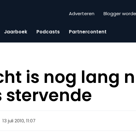
Adverteren
Blogger word
Jaarboek
Podcasts
Partnercontent
cht is nog lang n
s stervende
13 juli 2010, 11:07