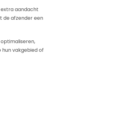
j extra aandacht
at de afzender een
optimaliseren,
p hun vakgebied of