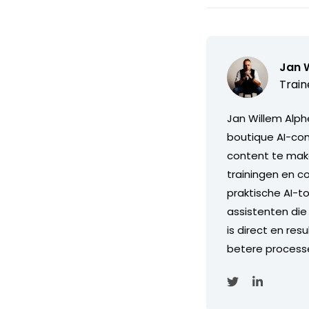
Jan 
Train
Jan Willem Alph
boutique AI-con
content te maken
trainingen en c
praktische AI-t
assistenten die 
is direct en re
betere process