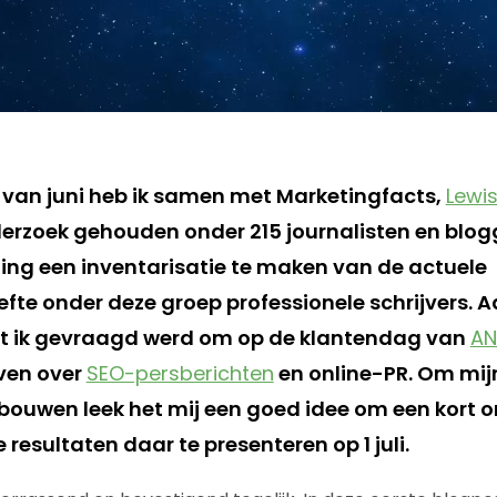
 van juni heb ik samen met Marketingfacts,
Lewi
rzoek gehouden onder 215 journalisten en blogg
ling een inventarisatie te maken van de actuele
fte onder deze groep professionele schrijvers. A
at ik gevraagd werd om op de klantendag van
AN
even over
SEO-persberichten
en online-PR. Om mijn
erbouwen leek het mij een goed idee om een kort 
 resultaten daar te presenteren op 1 juli.