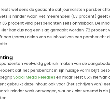
 leeft wel eens de gedachte dat journalisten persberich
niets is minder waar. Het meerendeel (63 procent) geeft
n 38 procent vind persberichten zelfs onmisbaar. De inho
 Hier kan dus nog een slag gemaakt worden. 72 procent 
 aan (soms) delen van de inhoud van een persbericht di
tie.
hting
spondenten veelvuldig gebruik maken van de aangebode
rocent dat het persbericht in zijn huidige vorm blijft be
 begrip
Social Media Releases
en maar liefst 65% hiervan
ent gebruikt deze inhoud ook voor (het schrijven van) een
ordt minder vaak ontvangen, wat ook niet vreemd is als je
ten.