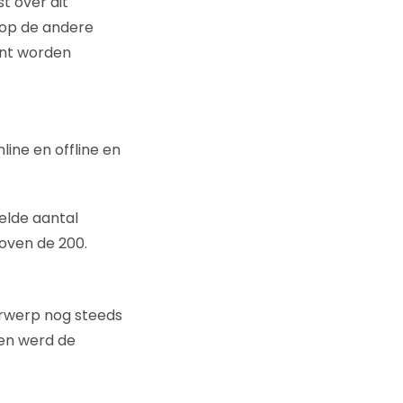
t over dit
n op de andere
ant worden
line en offline en
elde aantal
oven de 200.
erwerp nog steeds
den werd de