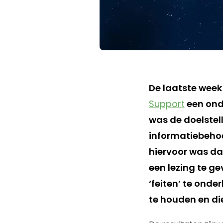
De laatste week
Support
een onde
was de doelstel
informatiebehoe
hiervoor was d
een lezing te g
‘feiten’ te ond
te houden en die