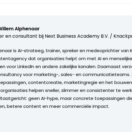
Willem Alphenaar
er en consultant bij
Next Business Academy B.V. / Knackpu
enaar is AI-strateeg, trainer, spreker en medeoprichter van
tentagency dat organisaties helpt om met AI en menselijke
 voor LinkedIn en andere zakelijke kanalen. Daarnaast verzor
onsultancy voor marketing-, sales- en communicatieteams. Zi
oepassingen, contentcreatie, marketingregie en het bouwen
organisaties helpen sneller, slimmer en consistenter te werk
sultaatgericht: geen AI-hype, maar concrete toepassingen di
en, betere content en meer commerciële impact.