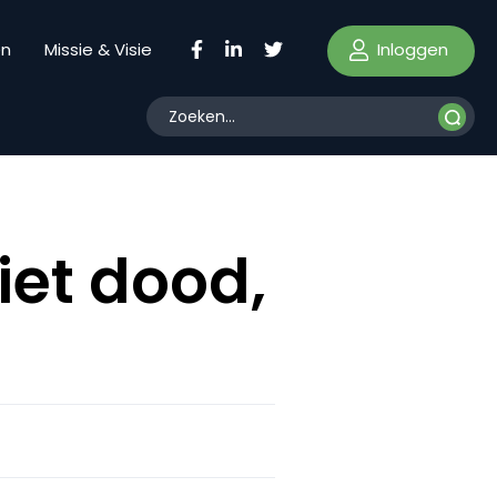
Inloggen
en
Missie & Visie
iet dood,