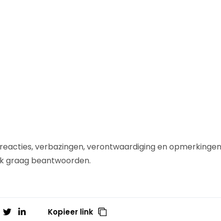
ie reacties, verbazingen, verontwaardiging en opmerkinge
 ik graag beantwoorden.
Kopieer link