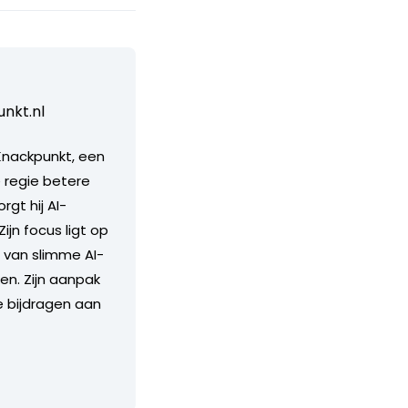
nkt.nl
 Knackpunkt, een
 regie betere
gt hij AI-
jn focus ligt op
 van slimme AI-
en. Zijn aanpak
e bijdragen aan