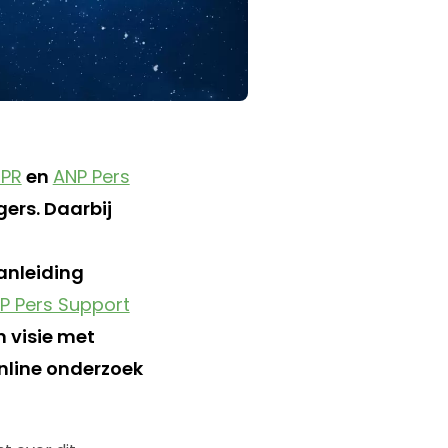
sPR
en
ANP Pers
ers. Daarbij
anleiding
P Pers Support
 visie met
online onderzoek