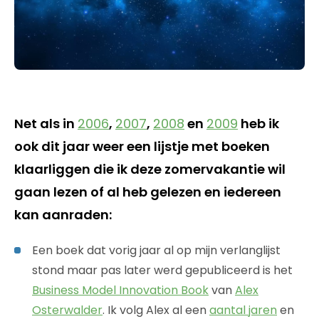
Net als in
2006
,
2007
,
2008
en
2009
heb ik
ook dit jaar weer een lijstje met boeken
klaarliggen die ik deze zomervakantie wil
gaan lezen of al heb gelezen en iedereen
kan aanraden:
Een boek dat vorig jaar al op mijn verlanglijst
stond maar pas later werd gepubliceerd is het
Business Model Innovation Book
van
Alex
Osterwalder
. Ik volg Alex al een
aantal jaren
en