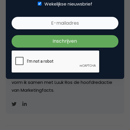
Wekelijkse nieuwsbrief
Matthijs van den Broek
Editor-in-Chief bij
Marketingfacts
Van april 2007 tot juni 2011 was ik freelance
editor/ communitymanager / hoofdredacteur bij
Marketingfacts. Tussendoor werkte ik bij Insites
Consulting, IDG Nederland, Saatchi&Saatchi;/Leo
Burnett (voor Samsung) en voor
onderzoeksbureau WUA. Vanaf 1 november 2021
vorm ik samen met Luuk Ros de hoofdredactie
van Marketingfacts.