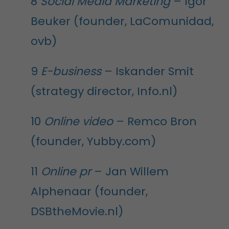
8
Social Media Marketing
– Igor
Beuker (founder, LaComunidad,
ovb)
9
E-business
– Iskander Smit
(strategy director, Info.nl)
10
Online video
– Remco Bron
(founder, Yubby.com)
11
Online pr
– Jan Willem
Alphenaar (founder,
DSBtheMovie.nl)