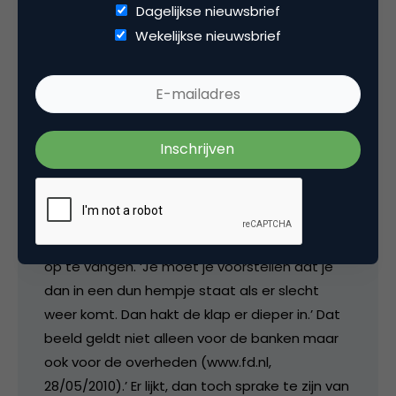
Dagelijkse nieuwsbrief
Wekelijkse nieuwsbrief
Arnoud Rademaker
Opmerkelijk dat de DNB de banken publiekelijk
waarschuwt om het eigen vermogen aan te
sterken. ‘Hoogduin maande ook de banken tot
spoed om de kapitaalbuffers te verhogen. De
ervaring leert dat een klap altijd harder
doorwerkt als er te weinig buffers zijn om die
op te vangen. ‘Je moet je voorstellen dat je
dan in een dun hempje staat als er slecht
weer komt. Dan hakt de klap er dieper in.’ Dat
beeld geldt niet alleen voor de banken maar
ook voor de overheden (www.fd.nl,
28/05/2010).’ Er lijkt, dan toch sprake te zijn van