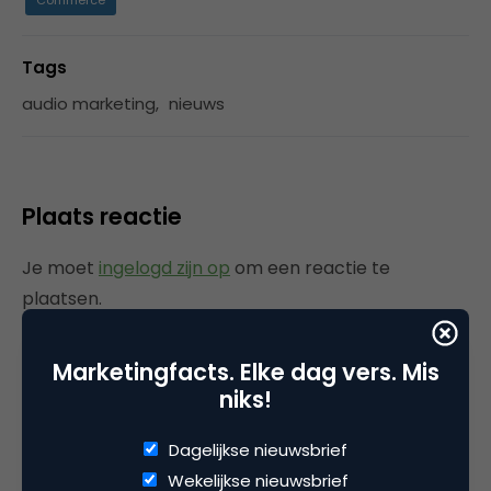
Commerce
Tags
audio marketing
,
nieuws
Plaats reactie
Je moet
ingelogd zijn op
om een reactie te
plaatsen.
Marketingfacts. Elke dag vers. Mis
niks!
Gerelateerde artikelen
Dagelijkse nieuwsbrief
Rebel with or without a cause?
Wekelijkse nieuwsbrief