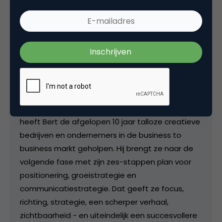
Kopieer link
Bert Hagendoorn
Specialist in positionering en
groeistrategie bij
BertHagendoorn.nl
Als specialist in positionering en groeistrategie
heeft Bert de afgelopen 10 jaar talloze creatieve
bedrijven en ondernemers in de business to
business markt geholpen. Hij brengt ze naar de
volgende fase met zijn zes-stappen plan voor
positionering, groeistrategie en
communicatiestrategie. Dat geeft ze focus,
richting, strategie, een scherper verhaal,
zichtbaarheid - en uiteindelijk een succesvollere