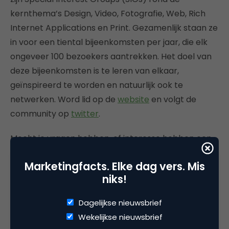
kernthema’s Design, Video, Fotografie, Web, Rich
Internet Applications en Print. Gezamenlijk staan ze
in voor een tiental bijeenkomsten per jaar, die elk
ongeveer 100 bezoekers aantrekken. Het doel van
deze bijeenkomsten is te leren van elkaar,
geïnspireerd te worden en natuurlijk ook te
netwerken. Word lid op de
website
en volgt de
community op
twitter
.
Mocht je vragen hebben, of interesse hebben een
van de hierboven genoemende communities te
Marketingfacts. Elke dag vers. Mis
ondersteunen, neem dan gerust contact met ze op.
niks!
Dagelijkse nieuwsbrief
Wekelijkse nieuwsbrief
Deel dit artikel