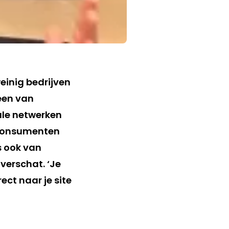
einig bedrijven
 een van
ale netwerken
 consumenten
is ook van
verschat. ‘Je
ct naar je site