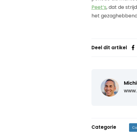
Peet’s
, dat de stri
het gezaghebbende
Deel dit artikel
Michi
www.
Categorie
Co