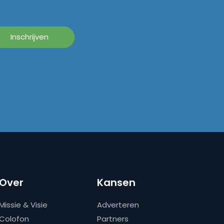
Over
Kansen
Missie & Visie
Adverteren
Colofon
Partners