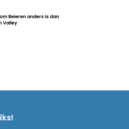
m Beieren anders is dan
n Valley
iks!