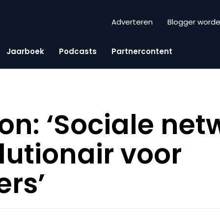
Adverteren
Blogger word
Jaarboek
Podcasts
Partnercontent
ton: ‘Sociale ne
lutionair voor
rs’