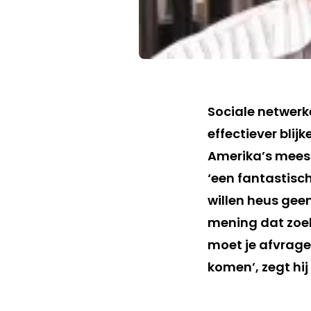
Sociale netwerk
effectiever blij
Amerika’s meest
‘een fantastisc
willen heus geen
mening dat zoek
moet je afvragen
komen’, zegt hij