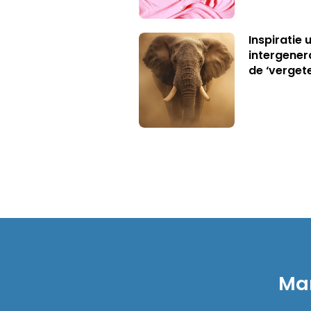
Inspiratie 
intergener
de ‘verget
Mar