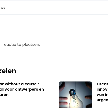
uws
 reactie te plaatsen.
kelen
 or without a cause?
Creat
ll voor ontwerpers en
innov
aren
van i
urgen