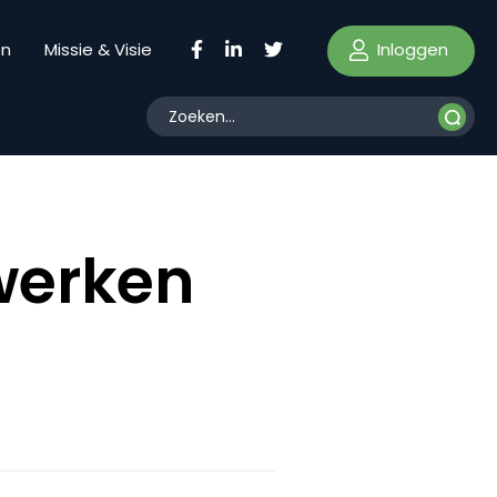
Inloggen
en
Missie & Visie
twerken