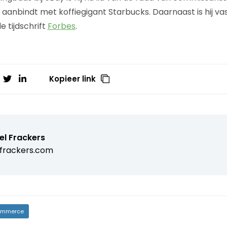
jd aanbindt met koffiegigant Starbucks. Daarnaast is hij v
 tijdschrift
Forbes
.
Kopieer link
el Frackers
frackers.com
mmerce