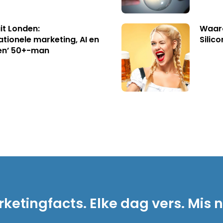
uit Londen:
Waaro
ationele marketing, AI en
Silico
en’ 50+-man
ketingfacts. Elke dag vers. Mis n