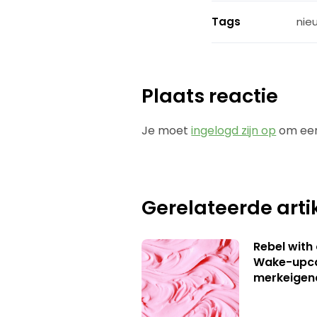
Tags
nie
Plaats reactie
Je moet
ingelogd zijn op
om een
Gerelateerde arti
Rebel with
Wake-upca
merkeigen