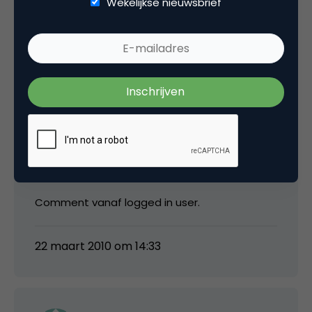
Wekelijkse nieuwsbrief
Test
22 maart 2010 om 13:38
Niels Kooiker
Comment vanaf logged in user.
22 maart 2010 om 14:33