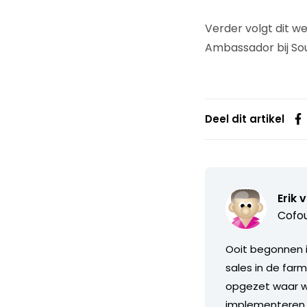
Verder volgt dit w
Ambassador bij Sou
Deel dit artikel
Erik 
Cofou
Ooit begonnen i
sales in de far
opgezet waar w
implementeren m