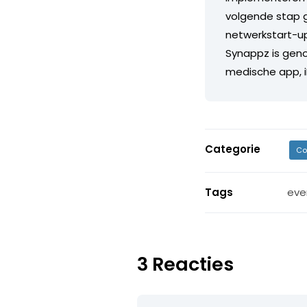
volgende stap 
netwerkstart-u
Synappz is geno
medische app, iP
Categorie
Co
Tags
eve
3 Reacties