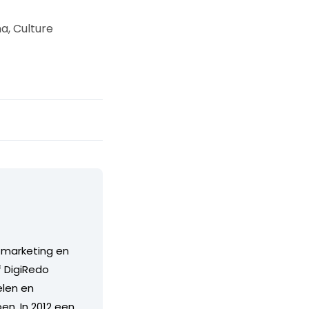
a, Culture
 marketing en
f DigiRedo
len en
n. In 2012 een