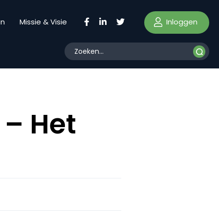
Inloggen
en
Missie & Visie
 – Het
n