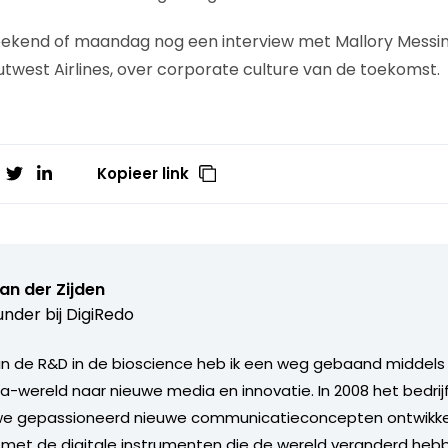
eekend of maandag nog een interview met Mallory Messin
twest Airlines, over corporate culture van de toekomst.
Kopieer link
van der Zijden
nder bij
DigiRedo
n de R&D in de bioscience heb ik een weg gebaand middels
ma-wereld naar nieuwe media en innovatie. In 2008 het bedrij
e gepassioneerd nieuwe communicatieconcepten ontwikke
et de digitale instrumenten die de wereld veranderd hebbe