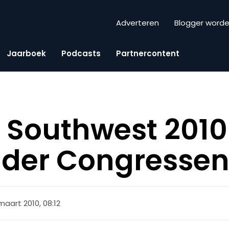
Adverteren
Blogger word
Jaarboek
Podcasts
Partnercontent
 Southwest 2010
 der Congresse
maart 2010, 08:12