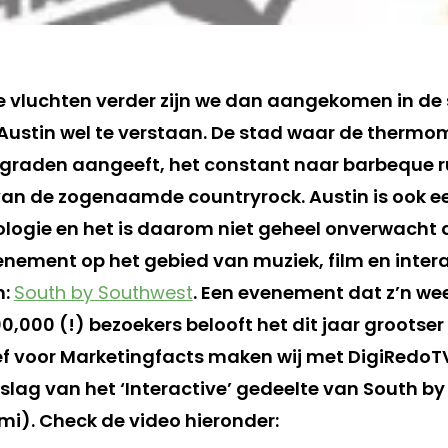
ie vluchten verder zijn we dan aangekomen in de 
ustin wel te verstaan. De stad waar de thermo
raden aangeeft, het constant naar barbeque ru
van de zogenaamde countryrock. Austin is ook e
ogie en het is daarom niet geheel onverwacht da
enement op het gebied van muziek, film en inter
n:
South by Southwest
. Een evenement dat z’n wee
,000 (!) bezoekers belooft het dit jaar grootser
ef voor Marketingfacts maken wij met DigiRedo
slag van het ‘Interactive’ gedeelte van South b
mi). Check de video hieronder: