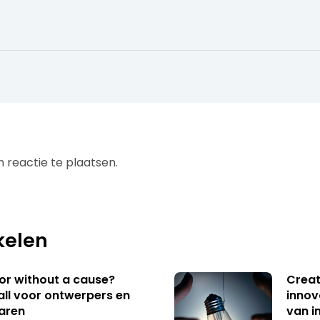
 reactie te plaatsen.
kelen
 or without a cause?
Creat
ll voor ontwerpers en
innov
aren
van i