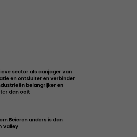
ieve sector als aanjager van
atie en ontsluiter en verbinder
ndustrieën belangrijker en
ter dan ooit
m Beieren anders is dan
n Valley