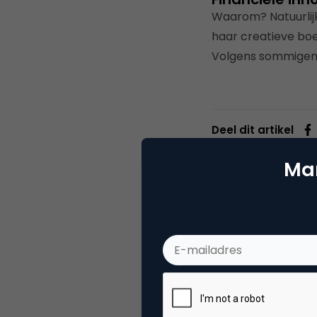
Waarom? Natuurlij
haar creatieve bo
Volgens sommigen 
Deel dit artikel
Mar
Seba
Conte
Categorie
Co