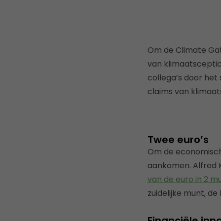
Om de Climate Gat
van klimaatsceptic
collega’s door het 
claims van klimaat
Twee euro’s
Om de economische 
aankomen. Alfred K
van de euro in 2 m
zuidelijke munt, d
Financiële inn