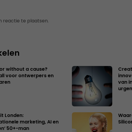
 reactie te plaatsen.
kelen
 or without a cause?
Creat
ll voor ontwerpers en
innov
aren
van i
urgen
uit Londen:
Waaro
ationele marketing, AI en
Silico
en’ 50+-man