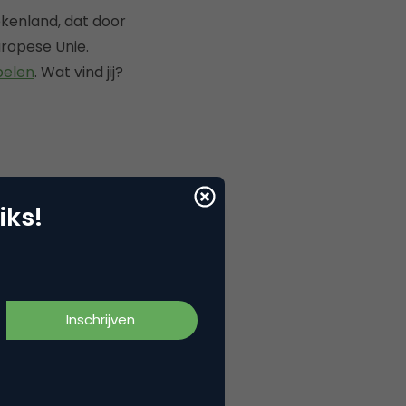
kenland, dat door
ropese Unie.
pelen
. Wat vind jij?
iks!