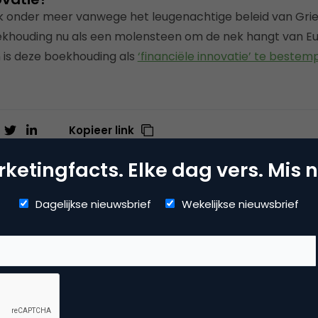
k onder meer vanwege het leugenachtige beleid van Grie
ekhouding nu als een molensteen om de nek hangt van Eu
is deze boekhouding als
‘financiële innovatie’ te bestem
Kopieer link
ketingfacts. Elke dag vers. Mis n
Dagelijkse nieuwsbrief
Wekelijkse nieuwsbrief
stiaan van Essen
nt Marketing Manager bij -
mmerce