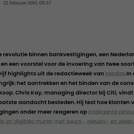
22 februari 2010, 05:37
revolutie binnen bankvestigingen, een Nederla
en een voorstel voor de invoering van twee soort
 vijf highlights uit de redactieweek van
Idealize
.In
grijk: het aantrekken en het binden van de con
rkoop. Chris Kay, managing director bij Citi, vin
aatste aandacht besteden. Hij test hoe klanten v
igingen onder meer reageren op
intelligente pina
ls en digitale muren met beurs-, nieuws- en wee