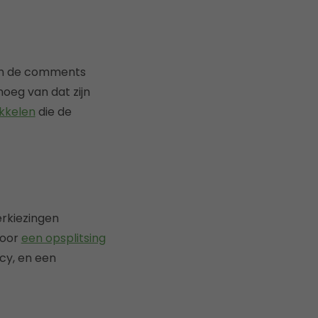
van de comments
oeg van dat zijn
kkelen
die de
erkiezingen
voor
een opsplitsing
ncy, en een