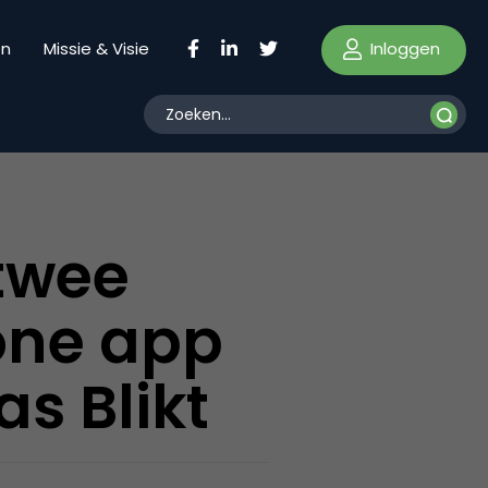
Inloggen
en
Missie & Visie
 twee
hone app
as Blikt