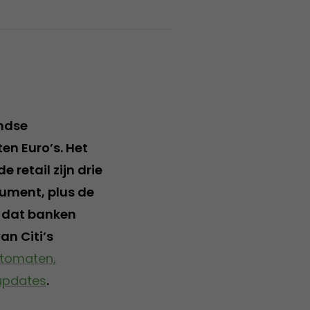
ndse
en Euro’s. Het
 de retail zijn drie
sument, plus de
dt dat banken
an Citi’s
utomaten,
rupdates
.