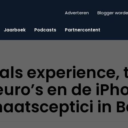
Adverteren
Blogger word
Jaarboek
Podcasts
Partnercontent
als experience,
euro’s en de iP
aatsceptici in B