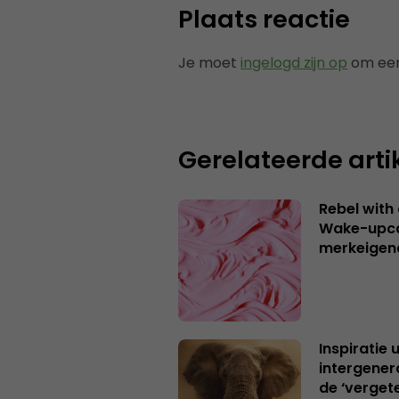
Plaats reactie
Je moet
ingelogd zijn op
om een
Gerelateerde arti
Rebel with
Wake-upca
merkeigen
Inspiratie 
intergener
de ‘verget