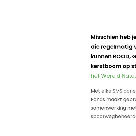
Misschien heb j
die regelmatig v
kunnen ROOD, GR
kerstboom op st
het Wereld Natuu
Met elke SMS donee
Fonds maakt gebru
samenwerking me
spoorwegbeheerder