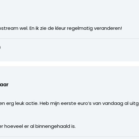
ostream wel. En ik zie de kleur regelmatig veranderen!
9
laar
. Een erg leuk actie. Heb mijn eerste euro’s van vandaag al u
er hoeveel er al binnengehaald is.