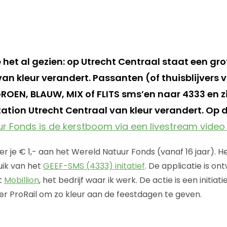
e het al gezien: op Utrecht Centraal staat een g
an kleur verandert. Passanten (of thuisblijvers 
OEN, BLAUW, MIX of FLITS sms’en naar 4333 en z
ation Utrecht Centraal van kleur verandert. Op 
r Fonds is de kerstboom via een livestream video 
r je € 1,- aan het Wereld Natuur Fonds (vanaf 16 jaar). 
ik van het
GEEF-SMS (4333) initatief
. De applicatie is ont
t
Mobillion
, het bedrijf waar ik werk. De actie is een initiat
 ProRail om zo kleur aan de feestdagen te geven.