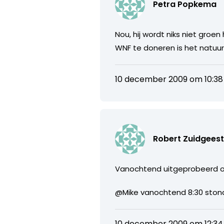
Petra Popkema
Nou, hij wordt niks niet gro
WNF te doneren is het natuurli
10 december 2009 om 10:38
Robert Zuidgees
Vanochtend uitgeprobeerd op h
@Mike vanochtend 8:30 stond 
10 december 2009 om 12:34