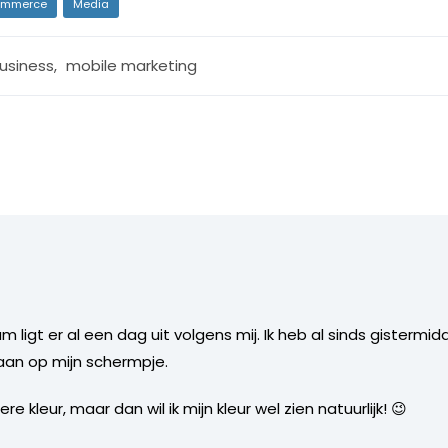
mmerce
Media
usiness
,
mobile marketing
m ligt er al een dag uit volgens mij. Ik heb al sinds gister
staan op mijn schermpje.
e kleur, maar dan wil ik mijn kleur wel zien natuurlijk! 😉