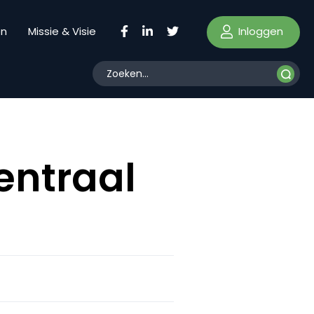
Inloggen
en
Missie & Visie
entraal