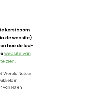
rote kerstboom
via de website)
ien hoe de led-
de
website van
te zien
.
Het Wereld Natuur
wikkeld in
ief van NS en