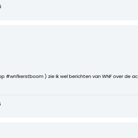
6
 op #wnfkerstboom ) zie ik wel berichten van WNF over de ac
8