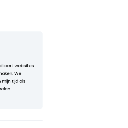
loiteert websites
 maken. We
mijn tijd als
kelen