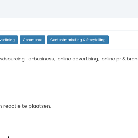
vertising
Commerce
Contentmarketing & Storytelling
wdsourcing
,
e-business
,
online advertising
,
online pr & bra
 reactie te plaatsen.