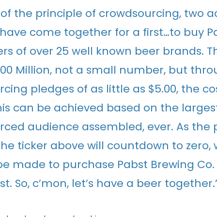
 of the principle of crowdsourcing, two a
have come together for a first…to buy P
ers of over 25 well known beer brands. T
$300 Million, not a small number, but thr
ing pledges of as little as $5.00, the cos
this can be achieved based on the larges
ced audience assembled, ever. As the 
the ticker above will countdown to zero
l be made to purchase Pabst Brewing Co.
irst. So, c’mon, let’s have a beer together.