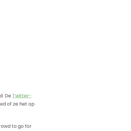
ud. De
Twitter-
wd of ze het op
rowd to go for