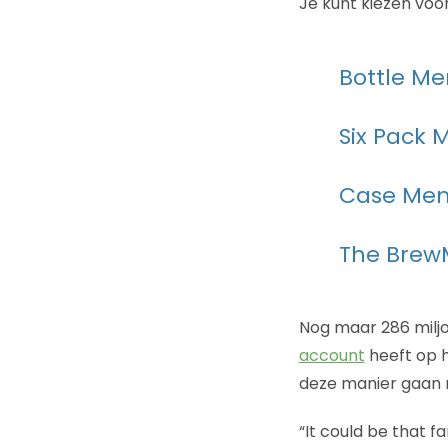
Je kunt kiezen vo
Bottle Me
Six Pack 
Case Mem
The BrewM
Nog maar 286 miljo
account
heeft op h
deze manier gaan 
“It could be that f