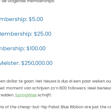
or de volgende memberships:
mbership: $5.00
Membership: $25.00
bership: $100.00
eister: $250,000.00
en dollar te gaan. Het nieuws is dus al een paar weken o
et moment van schrijven zo’n 800 followers. Heel benieu
redden.
SpringWise
schrijft:
ans of the cheap-but-hip Pabst Blue Ribbon are just the c