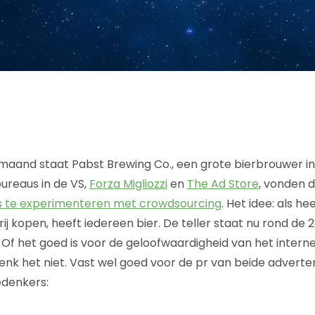
 maand staat Pabst Brewing Co., een grote bierbrouwer in
ureaus in de VS,
Forza Migliozzi
en
The Ad Store
, vonden d
 te experimenteren met crowdsourcing
. Het idee: als h
j kopen, heeft iedereen bier. De teller staat nu rond de 2
p. Of het goed is voor de geloofwaardigheid van het inter
enk het niet. Vast wel goed voor de pr van beide adverte
edenkers: