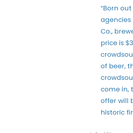
“Born out
agencies 
Co., brew
price is 
crowdsourc
of beer, 
crowdsour
come in, 
offer wil
historic f