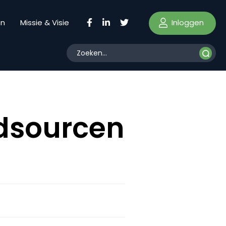
Inloggen
en
Missie & Visie
wdsourcen