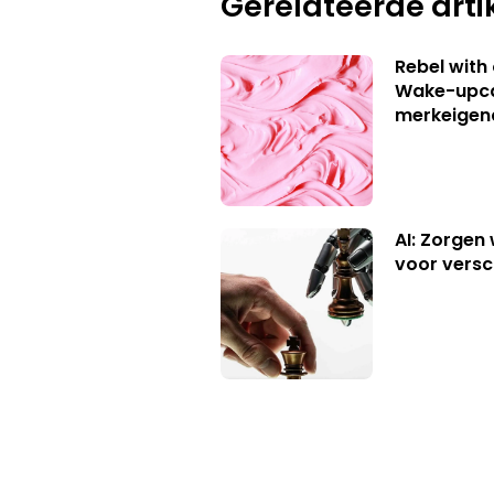
Gerelateerde arti
Rebel with
Wake-upca
merkeigen
AI: Zorgen
voor versc