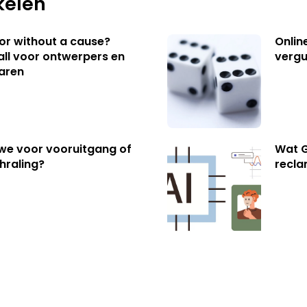
kelen
 or without a cause?
Onlin
ll voor ontwerpers en
vergu
aren
 we voor vooruitgang of
Wat G
hraling?
recl