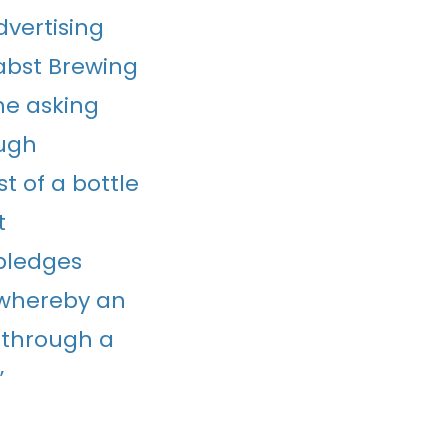
dvertising
abst Brewing
he asking
ough
t of a bottle
t
pledges
, whereby an
 through a
”