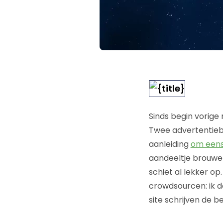
Sinds begin vorige
Twee advertentieb
aanleiding
om eens
aandeeltje brouweri
schiet al lekker o
crowdsourcen: ik d
site schrijven de b