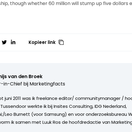
p, though whether 60 million will stump up five dollars 
Kopieer link
ijs van den Broek
r-in-Chief bij
Marketingfacts
tot juni 2011 was ik freelance editor/ communitymanager / ho
Tussendoor werkte ik bij Insites Consulting, IDG Nederland,
i;/Leo Burnett (voor Samsung) en voor onderzoeksbureau W
vorm ik samen met Luuk Ros de hoofdredactie van Marketing