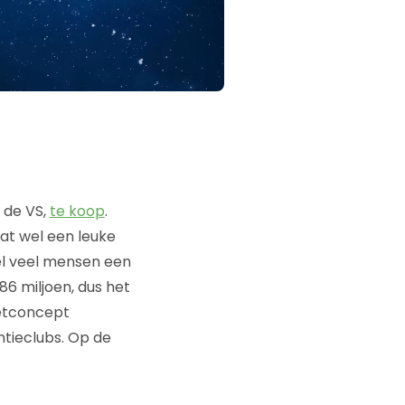
 de VS,
te koop
.
at wel een leuke
eel veel mensen een
86 miljoen, dus het
netconcept
ntieclubs. Op de