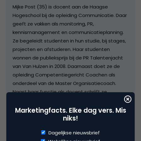
Mijke Post (35) is docent aan de Haagse
Hogeschool bij de opleiding Communicatie. Daar
geeft ze vakken als monitoring, PR,
kennismanagement en communicatieplanning.
Ze begeleidt studenten in hun studie, bij stages,
projecten en afstuderen. Haar studenten
wonnen de publieksprijs bij de PR Talentenjacht
van Van Hulzen in 2008. Daarnaast doet ze de
opleiding Competentiegericht Coachen als
onderdeel van de Master Organisatiecoach.
Naast haar functie als docent schrijft ze
recensies voor MarketingTribune over
vakliteratuur. Namens de redactie zit ze in de jury
Marketingfacts. Elke dag vers. Mis
niks!
van de PIM-marketingliteratuurprijs. Vóór het
onderwijs werkte zij bij interactief reclamebureau
Dagelijkse nieuwsbrief
Qi.