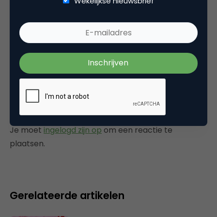
Wekelijkse nieuwsbrief
Categorie
Commerce
Plaats reactie
Je moet
ingelogd zijn op
om een reactie te
plaatsen.
Gerelateerde artikelen