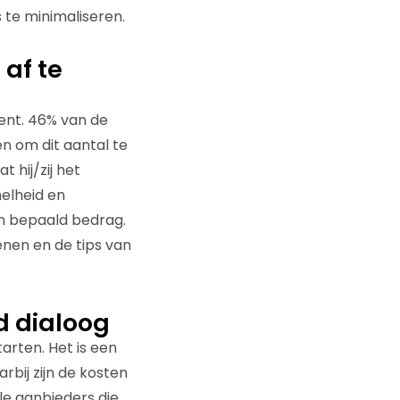
 te minimaliseren.
af te
ent. 46% van de
n om dit aantal te
 hij/zij het
nelheid en
en bepaald bedrag.
nen en de tips van
d dialoog
arten. Het is een
bij zijn de kosten
ele aanbieders die