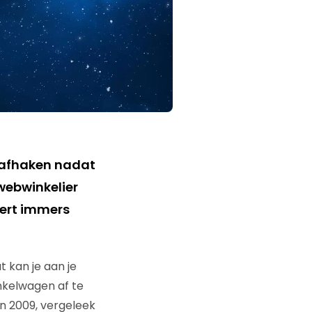
 afhaken nadat
 webwinkelier
vert immers
 kan je aan je
nkelwagen af te
n 2009, vergeleek