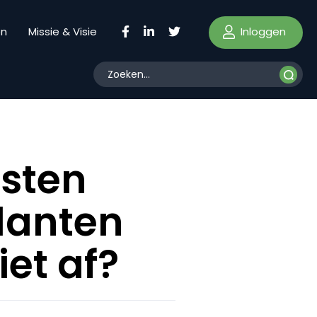
Inloggen
en
Missie & Visie
sten
lanten
et af?