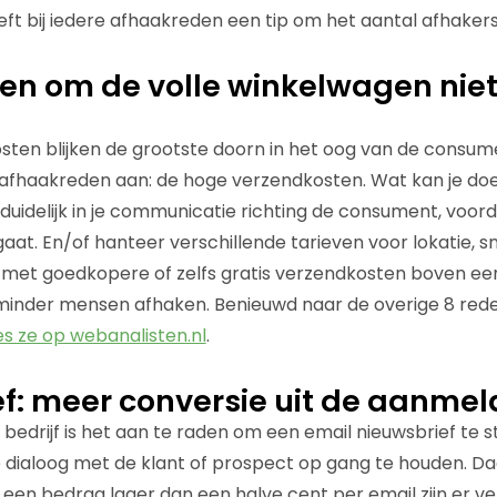
ft bij iedere afhaakreden een tip om het aantal afhakers
en om de volle winkelwagen niet 
ten blijken de grootste doorn in het oog van de consum
 afhaakreden aan: de hoge verzendkosten. Wat kan je doe
idelijk in je communicatie richting de consument, voordat
aat. En/of hanteer verschillende tarieven voor lokatie, s
erk met goedkopere of zelfs gratis verzendkosten boven e
 minder mensen afhaken. Benieuwd naar de overige 8 rede
es ze op webanalisten.nl
.
f: meer conversie uit de aanmel
edrijf is het aan te raden om een email nieuwsbrief te st
dialoog met de klant of prospect op gang te houden. Daar
r een bedrag lager dan een halve cent per email zijn er v