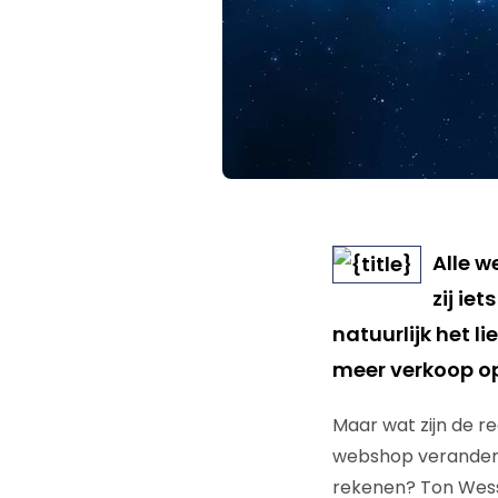
Alle 
zij ie
natuurlijk het l
meer verkoop op
Maar wat zijn de r
webshop verandere
rekenen? Ton Wess