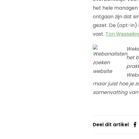
het hele managen v
ontgaan zijn dat si
gezet. De (opt-in)
vast.
Ton Wesseling
Wekel
het b
prakt
Weban
maar juist hoe je z
samenvatting van be
Deel dit artikel