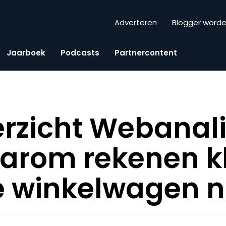
Adverteren
Blogger word
Jaarboek
Podcasts
Partnercontent
rzicht Webanali
aarom rekenen k
e winkelwagen ni