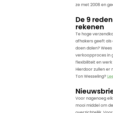
ze met 2008 en gee
De 9 reden
rekenen
Te hoge verzendkos
afhakers geeft als
doen dalen? Wees du
verkoopproces in g
flexibiliteit en w
Hierdoor zullen er
Ton Wesseling?
Le
Nieuwsbrie
Voor nagenoeg elk b
mooi middel om de 
overzichtelijk. Voo