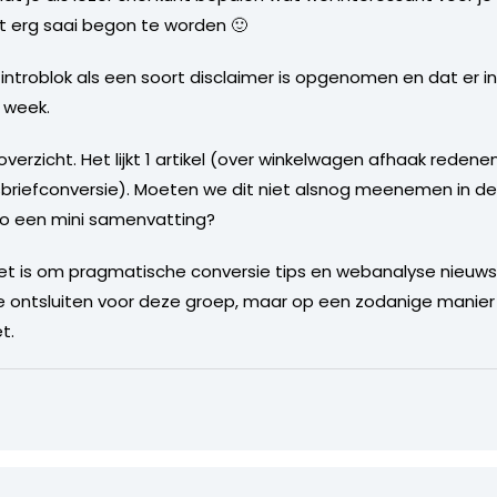
t erg saai begon te worden 🙂
 introblok als een soort disclaimer is opgenomen en dat er i
e week.
 overzicht. Het lijkt 1 artikel (over winkelwagen afhaak reden
wsbriefconversie). Moeten we dit niet alsnog meenemen in de t
ntro een mini samenvatting?
et is om pragmatische conversie tips en webanalyse nieuws 
e ontsluiten voor deze groep, maar op een zodanige manier 
t.