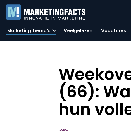
Marketingthema’s
Veelgelezen
Vacatures
Weekove
(66): W
hun voll