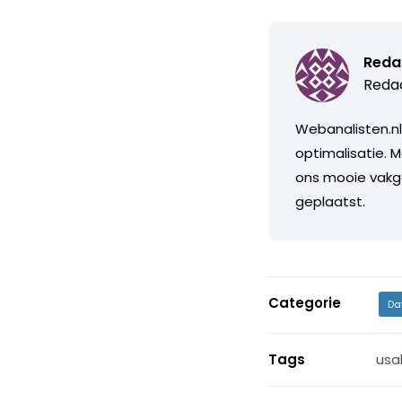
Reda
Redac
Webanalisten.nl
optimalisatie. M
ons mooie vakge
geplaatst.
Categorie
Da
Tags
usab