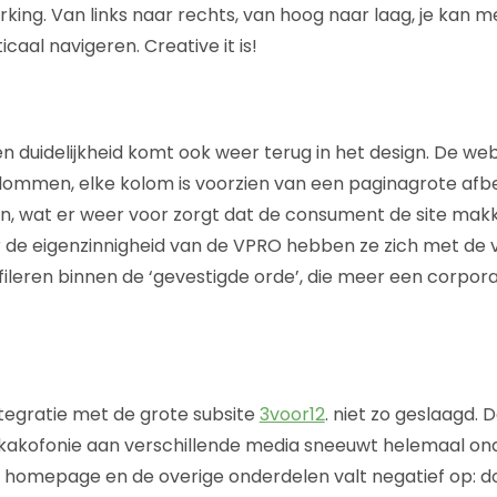
ing. Van links naar rechts, van hoog naar laag, je kan me
icaal navigeren. Creative it is!
en duidelijkheid komt ook weer terug in het design. De webs
olommen, elke kolom is voorzien van een paginagrote afb
n, wat er weer voor zorgt dat de consument de site makke
 de eigenzinnigheid van de VPRO hebben ze zich met de 
ileren binnen de ‘gevestigde orde’, die meer een corporat
ntegratie met de grote subsite
3voor12
. niet zo geslaagd. D
kakofonie aan verschillende media sneeuwt helemaal ond
 homepage en de overige onderdelen valt negatief op: d