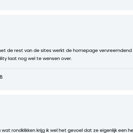
met de rest van de sites werkt de homepage vervreemdend en d
bility laat nog wel te wensen over.
38
na wat rondklikken krijg ik wel het gevoel dat ze eigenlijk een 