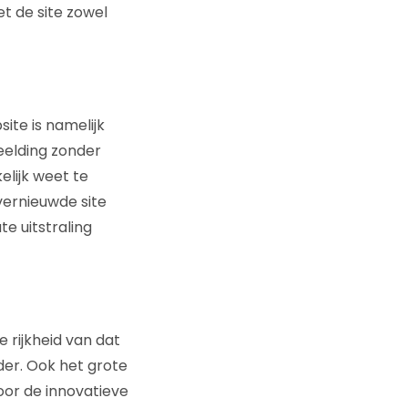
t de site zowel
ite is namelijk
eelding zonder
lijk weet te
vernieuwde site
e uitstraling
e rijkheid van dat
er. Ook het grote
oor de innovatieve