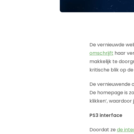
De vernieuwde web
omschrijft
haar ver
makkelijk te door
kritische blik op d
De vernieuwende opz
De homepage is zoa
klikken’, waardoor
PS3 interface
Doordat ze
de int