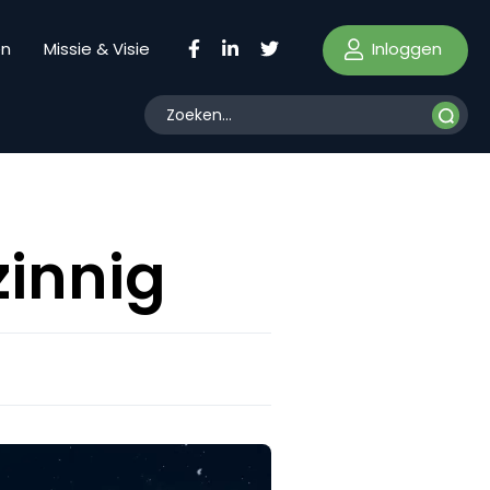
Inloggen
en
Missie & Visie
zinnig