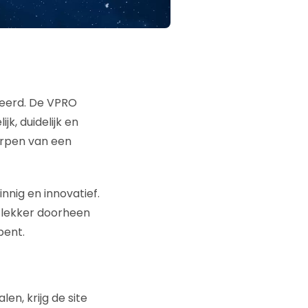
eerd. De VPRO
k, duidelijk en
erpen van een
nnig en innovatief.
r lekker doorheen
bent.
n, krijg de site