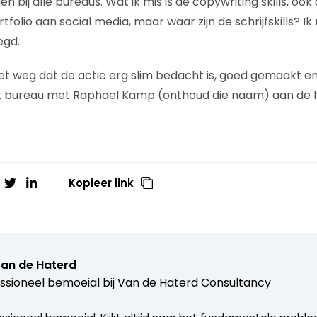
 bij alle bureaus. Wat ik mis is de copywriting skills, ook
folio aan social media, maar waar zijn de schrijfskills? I
egd.
iet weg dat de actie erg slim bedacht is, goed gemaakt en
 bureau met Raphael Kamp (onthoud die naam) aan de h
Kopieer link
van de Haterd
ssioneel bemoeial bij
Van de Haterd Consultancy