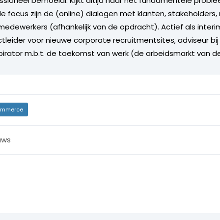
ssioneel bemoeial. Kijkt altijd naar het fundamentele proble
ale focus zijn de (online) dialogen met klanten, stakeholder
edewerkers (afhankelijk van de opdracht). Actief als inte
tleider voor nieuwe corporate recruitmentsites, adviseur bij
spirator m.b.t. de toekomst van werk (de arbeidsmarkt van d
mmerce
uws