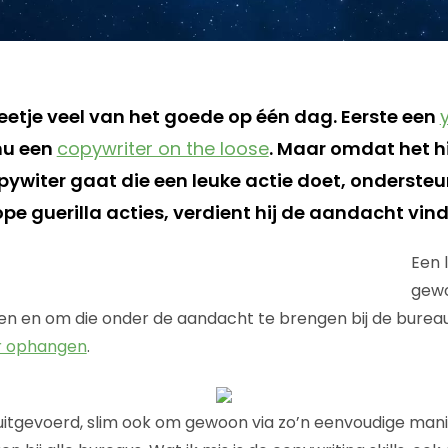
eetje veel van het goede op één dag. Eerste een
 nu een
copywriter on the loose
. Maar omdat het h
ywiter gaat die een leuke actie doet, onderste
e guerilla acties, verdient hij de aandacht vind 
Een 
gewo
aken en om die onder de aandacht te brengen bij de bur
r ophangen
.
uitgevoerd, slim ook om gewoon via zo’n eenvoudige mani