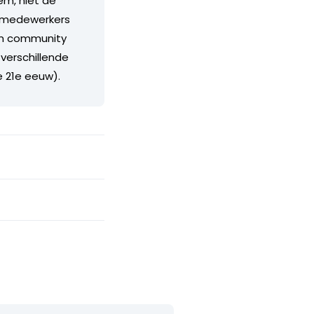
em, niet de
s, medewerkers
rim community
 verschillende
e 21e eeuw).