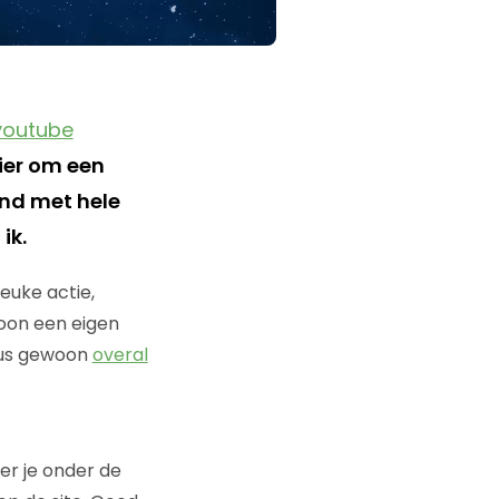
youtube
ier om een
und met hele
ik.
leuke actie,
on een eigen
eaus gewoon
overal
er je onder de