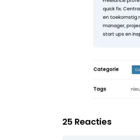
Freelance profe
quick fix. Centr
en toekomstig m
manager, projec
start ups en in
Categorie
Co
Tags
nie
25 Reacties