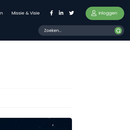
Inloggen
en
Missie & Visie