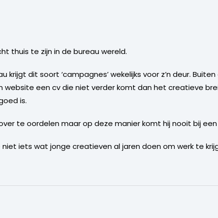
cht thuis te zijn in de bureau wereld.
eau krijgt dit soort ‘campagnes’ wekelijks voor z’n deur. Buite
z’n website een cv die niet verder komt dan het creatieve br
goed is.
 over te oordelen maar op deze manier komt hij nooit bij ee
 niet iets wat jonge creatieven al jaren doen om werk te krij