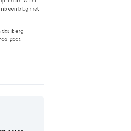
 op de site. Goed
k mis een blog met
 dat ik erg
aal gaat.