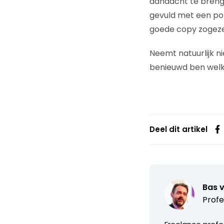
aandacht te brengen
gevuld met een port
goede copy zogez
Neemt natuurlijk n
benieuwd ben welk
Deel dit artikel
Bas 
Profe