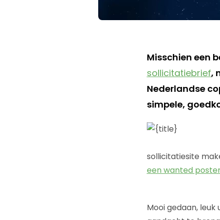
Misschien een b
sollicitatiebrief
,
Nederlandse cop
simpele, goedkop
sollicitatiesite m
een wanted poste
Mooi gedaan, leuk 