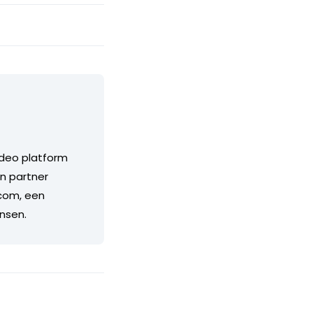
ideo platform
n partner
.com, een
nsen.