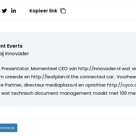
Kopieer link
nt Everts
ij
Innovader
Presentator. Momenteel CEO van http://innovader.nl wat v
m creerde en http://leafplan.nl the connected car.. Voorhee
re Partner, directeur mediaplaza.nl en oprichter http://cyco
jf wat technisch document management maakt met 100 me
mmerce