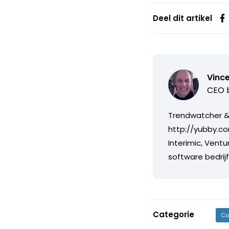
Deel dit artikel
Vince
CEO b
Trendwatcher & 
http://yubby.co
Interimic, Ventu
software bedri
Categorie
Co