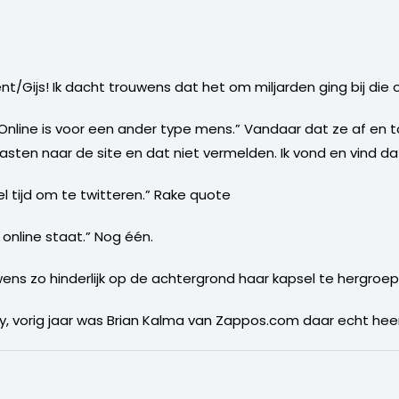
ent/Gijs! Ik dacht trouwens dat het om miljarden ging bij di
s. Online is voor een ander type mens.” Vandaar dat ze af en 
ten naar de site en dat niet vermelden. Ik vond en vind dat 
el tijd om te twitteren.” Rake quote
 online staat.” Nog één.
ns zo hinderlijk op de achtergrond haar kapsel te hergroep
ay, vorig jaar was Brian Kalma van Zappos.com daar echt hee