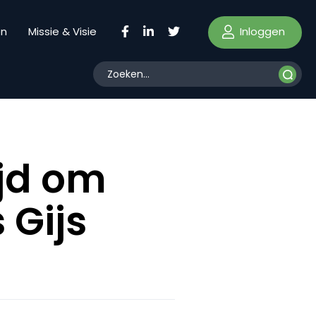
Inloggen
en
Missie & Visie
ijd om
 Gijs