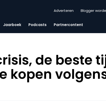
Adverteren
Blogger word
Jaarboek
Podcasts
Partnercontent
risis, de beste t
e kopen volgens