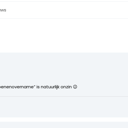
uws
joenenovername” is natuurlijk onzin 😉