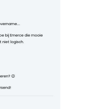
e overname….
toe bij Emerce die mooie
niet logisch.
eren? 😉
rsend!