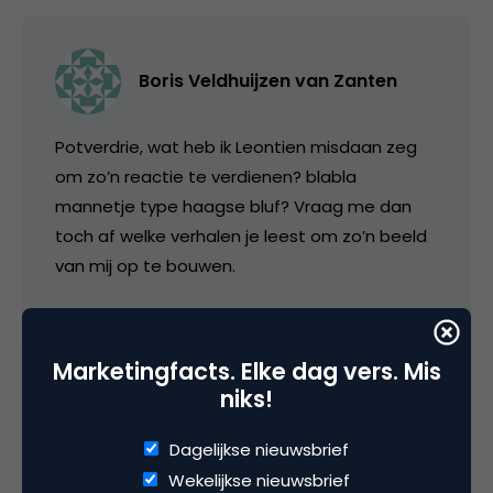
Boris Veldhuijzen van Zanten
Potverdrie, wat heb ik Leontien misdaan zeg
om zo’n reactie te verdienen? blabla
mannetje type haagse bluf? Vraag me dan
toch af welke verhalen je leest om zo’n beeld
van mij op te bouwen.
Afijn, ik heb nooit gezegd dat TwitterCounter
wereldschokkend was. Het is een leuk
Marketingfacts. Elke dag vers. Mis
‘dingetje’ wat toevallig aanslaat bij een select
niks!
gezelschap.
Dagelijkse nieuwsbrief
Is dat een nuttige toevoeging voor Internet?
Wekelijkse nieuwsbrief
Niet voor Leontien maar wel voor Twitter