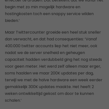
effectief te draaien. Dat betekent dat we vanaf het
begin met zo min mogelijk hardware en
hostingkosten toch een snappy service wilden
bieden.’
Maar Twittercounter groeide een heel stuk sneller
dan verwacht, en dat had consequenties: ‘Vanaf
400.000 twitter accounts liep het niet meer, ook
nadat we de server snelheid en geheugen
capaciteit hadden verdubbeld ging het nog steeds
voor geen meter. Het werd zelf alleen maar erger,
soms haalden we maar 200K updates per dag,
terwijl we met de halve hardware een week eerder
gemakkelijk 300K updates maakte. Het heeft 2
weken ontwikkeltijd gekost om door te kunnen
schalen.’