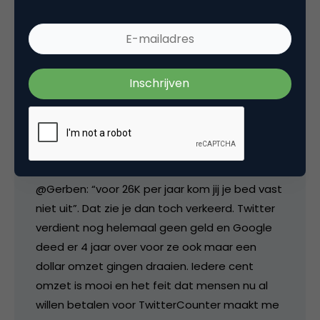
gebruikers ja.
3 maart 2009 om 12:02
Boris Veldhuijzen van Zanten
@Gerben: “voor 26K per jaar kom jij je bed vast
niet uit”. Dat zie je dan toch verkeerd. Twitter
verdient nog helemaal geen geld en Google
deed er 4 jaar over voor ze ook maar een
dollar omzet gingen draaien. Iedere cent
omzet is mooi en het feit dat mensen nu al
willen betalen voor TwitterCounter maakt me