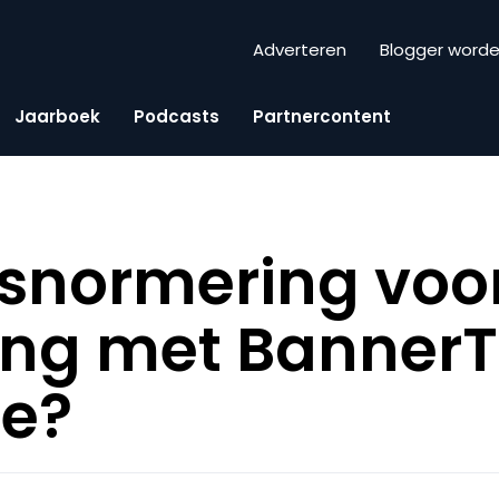
Adverteren
Blogger word
Jaarboek
Podcasts
Partnercontent
tsnormering voo
ing met BannerT
ee?