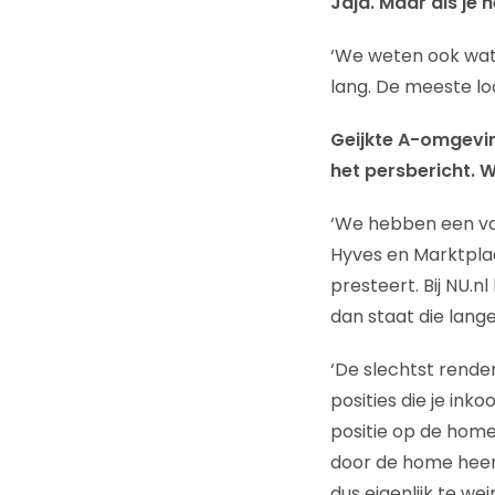
Jaja. Maar als je
‘We weten ook wat 
lang. De meeste lo
Geijkte A-omgeving
het persbericht. 
‘We hebben een van
Hyves en Marktplaa
presteert. Bij NU.nl
dan staat die lange
‘De slechtst render
posities die je in
positie op de home 
door de home heen e
dus eigenlijk te weini