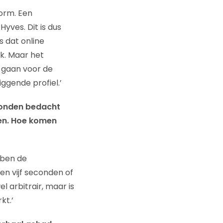
norm. Een
Hyves. Dit is dus
s dat online
ik. Maar het
 gaan voor de
ggende profiel.’
conden bedacht
ken. Hoe komen
ebben de
n vijf seconden of
l arbitrair, maar is
kt.’