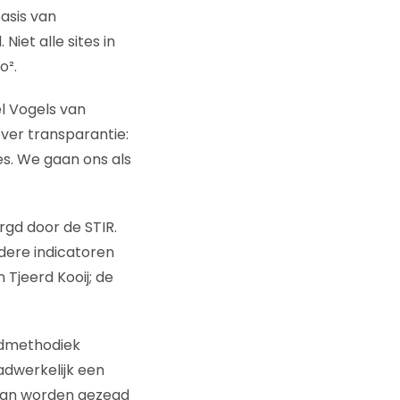
asis van
Niet alle sites in
o².
el Vogels van
over transparantie:
es. We gaan ons als
rgd door de STIR.
dere indicatoren
Tjeerd Kooij; de
ardmethodiek
adwerkelijk een
 kan worden gezegd