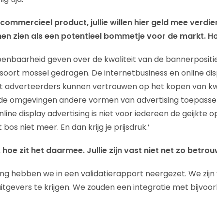
commercieel product, jullie willen hier geld mee verdien
nen zien als een potentieel bommetje voor de markt. Hoe
penbaarheid geven over de kwaliteit van de bannerpositi
n soort mossel gedragen. De internetbusiness en online dis
dat adverteerders kunnen vertrouwen op het kopen van kwa
de omgevingen andere vormen van advertising toepasse
line display advertising is niet voor iedereen de geijkte op
os niet meer. En dan krijg je prijsdruk.’
 hoe zit het daarmee. Jullie zijn vast niet net zo betro
ging hebben we in een validatierapport neergezet. We zijn
de uitgevers te krijgen. We zouden een integratie met bijvo