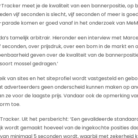
racker meet je de kwaliteit van een bannerpositie, op b
den vijf seconden is slecht, vijf seconden of meer is goed. 
R-parade komen er goed vanaf in het onderzoek van MeM
da’s tamelijk arbitrair. Hieronder een interview met Marc
ijf seconden, over prijsdruk, over een bom in de markt en 
penbaarheid geven over de kwaliteit van de bannerpositi
n soort mossel gedragen.’
ik van sites en het siteprofiel wordt vastgesteld en gebo
dat adverteerders geen onderscheid kunnen maken op an
n ze voor de laagste prijs. Vandaar ook de opmerking van 
orm toe.
rTracker. Uit het persbericht: ‘Een gevalideerde standa
jk wordt gemaakt hoeveel van de ingekochte posities da
ng van minimaal 5 seconden wordt, waarbij met zekerheid