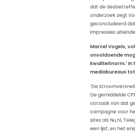
dat de desbetreffe
onderzoek zegt Vog
geconcludeerd dat
impressies uiteind
Marcel Vogels, vol
onvoldoende mogel
kwaliteitnorm.’ In
mediabureaus tot 
‘De stroomversnelli
De gemiddelde CPM 
oorzaak van dat geh
campagne voor heel
sites als Nu.nl, Tel
een lijst, en het eni