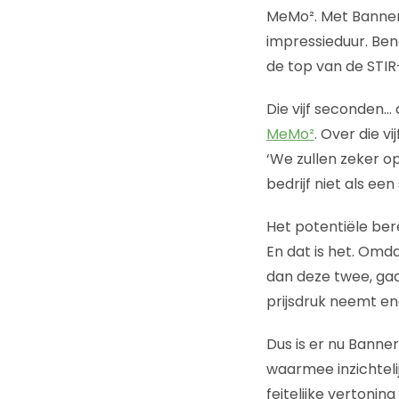
MeMo². Met BannerT
impressieduur. Bene
de top van de STI
Die vijf seconden… 
MeMo²
. Over die v
‘We zullen zeker o
bedrijf niet als ee
Het potentiële bere
En dat is het. Om
dan deze twee, gaa
prijsdruk neemt en
Dus is er nu Banne
waarmee inzichteli
feitelijke vertoni