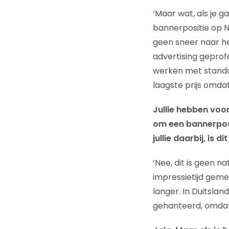
‘Maar wat, als je g
bannerpositie op NU
geen sneer naar het
advertising geprofe
werken met standa
laagste prijs omda
Jullie hebben voo
om een bannerposi
jullie daarbij, is 
‘Nee, dit is geen n
impressietijd geme
langer. In Duitsland
gehanteerd, omdat 