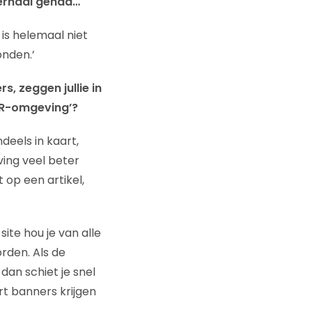
verhaal gehad…
is helemaal niet
onden.’
s, zeggen jullie in
TIR-omgeving’?
eels in kaart,
ving veel beter
t op een artikel,
ite hou je van alle
rden. Als de
dan schiet je snel
rt banners krijgen