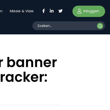
Inloggen
en
Missie & Visie
r banner
racker: