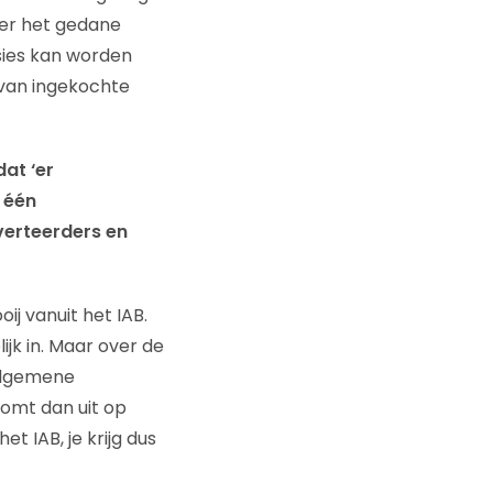
ver het gedane
sies kan worden
 van ingekochte
dat ‘er
 één
dverteerders en
ij vanuit het IAB.
jk in. Maar over de
 algemene
komt dan uit op
et IAB, je krijg dus