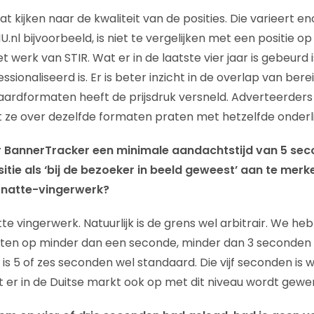
aat kijken naar de kwaliteit van de posities. Die varieert e
.nl bijvoorbeeld, is niet te vergelijken met een positie op 
 werk van STIR. Wat er in de laatste vier jaar is gebeurd i
ssionaliseerd is. Er is beter inzicht in de overlap van bere
ardformaten heeft de prijsdruk versneld. Adverteerders
t ze over dezelfde formaten praten met hetzelfde onderli
r BannerTracker een minimale aandachtstijd van 5 se
tie als ‘bij de bezoeker in beeld geweest’ aan te mer
dit natte-vingerwerk?
atte vingerwerk. Natuurlijk is de grens wel arbitrair. We h
ten op minder dan een seconde, minder dan 3 seconden e
 is 5 of zes seconden wel standaard. Die vijf seconden is we
er in de Duitse markt ook op met dit niveau wordt gewer