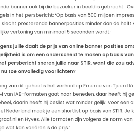
nde banner ook bij die bezoeker in beeld is gebracht.’ O
els in het persbericht: ‘Op basis van 500 miljoen impres
 slecht presterende bannerposities minder dan de helft
elijke vertoning van minimaal 5 seconden wordt.’
gens jullie daalt de prijs van online banner posities om
ijkheid is om een onderscheid te maken op basis van
 het persbericht sneren jullie naar STIR, want die zou a
nu toe onvolledig voorlichten?
ng van dit geheel is het verhaal op Emerce van Tjeerd Koo
van IAB-formaten gaat naar beneden, daar heeft hij geli
eel, daarin heeft hij beslist wat minder gelijk. Voor een
 Nederland maak je een shortlist op basis van STIR. Je 
egraaf.nl en Hyves. Alle formaten zijn volgens de norm van h
ge wat kan variëren is de prijs.’