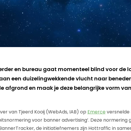
erder en bureau gaat momenteel blind voor de la
g aan een duizelingwekkende vlucht naar benede
e afgrond en maak je deze belangrijke vorm van
ijver van Tjeerd Kooij (WebAds, IAB) op
Emerce
versnelde 
eitsnormering voor banner advertising’. Deze normering g
 BannerTracker, de initiatiefnemers zijn Hottraffic in sa