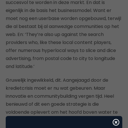
succesvol te worden in deze markt. En dat is
eigenlijk in de basis het businessmodel. Want er
moet nog een userbase worden opgebouwd, terwijl
die al bestaat bij al aanwezige communities op het
web. En: ‘They’re also up against the search
providers who, like these local content players,
offer numerous hyperlocal ways to slice and dice
advertising, from postal code to city to longitude
and latitude.’
Gruwelijk ingewikkeld, dit. Aangejaagd door de
kredietcrisis moet er nu wat gebeuren. Maar
innovatie en communitybuilding vergen tijd. Heel
benieuwd of dit een goede strategie is die
voldoende oplevert om het hoofd boven water te
houden. Voor NBC, maar ook voor andere uitgevers.