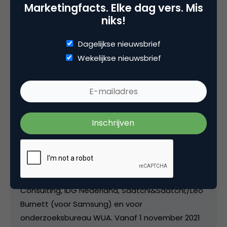
Marketingfacts. Elke dag vers. Mis
niks!
Deel dit artikel
Dagelijkse nieuwsbrief
Wekelijkse nieuwsbrief
Kopieer link
Matthijs van den Broek
Editor-in-Chief bij
Marketingfacts
Van april 2007 tot juni 2011 was ik freelance
editor/ communitymanager / hoofdredacteur bij
Marketingfacts. Tussendoor werkte ik bij Insites
Consulting, IDG Nederland, Saatchi&Saatchi;/Leo
Burnett (voor Samsung) en voor
onderzoeksbureau WUA. Vanaf 1 november 2021