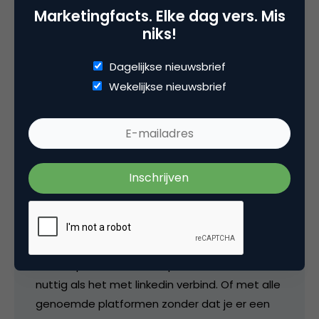
geen iPhone wilde.
Marketingfacts. Elke dag vers. Mis
niks!
Kan haast niet wachten!
Dagelijkse nieuwsbrief
12 januari 2009 om 08:41
Wekelijkse nieuwsbrief
Theo Vos
Prachtig hoe die contacten worden
samengevoegd vooral met de fotos. Ben je
vergeten hoe iemand eruit ziet en heb je zo
een afspraak…check the pictures. Helemaal
nuttig als het met linkedin verbind. Of met alle
genoemde platformen zonder dat je er een