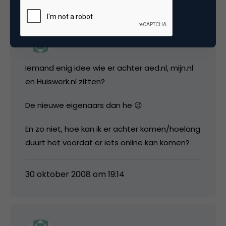
Henk
Iemand enig idee wie er achter aed.nl, mijn.nl
en Huiswerk.nl zitten?
De nieuwe eigenaars dan he 😉
En zo niet, hoe kan ik er achter komen/hoelang
duurt het voordat er iets online kan komen?
30 oktober 2008 om 19:14